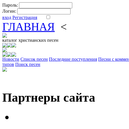
Пароль:
Логин:
вход
Регистрация
ГЛАВНАЯ
<
ФОРУМ
DV
каталог
христианских песен
Новости
Cписок песен
Последние поступления
Песни с комме
типов
Поиск песен
Партнеры сайта