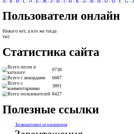
А
:
Б
:
В
:
Г
:
Д
:
Е
:
Ж
:
З
:
И
:
І
:
Й
:
К
:
Л
:
М
:
Н
:
О
:
П
:
Р
:
С
:
Пользователи онлайн
Никого нет, а кто же тогда
ты)
Статистика сайта
Всего песен в
9738
каталоге
Всего с аккордами
6687
Всего с
3891
комментариями
Всего пользователей
8427
Полезные ссылки
Безкоштовні оголошення