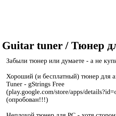
Guitar tuner / Тюнер 
Забыли тюнер или думаете - а не купи
Хороший (и бесплатный) тюнер для а
Tuner - gStrings Free
(play.google.com/store/apps/details?id=
(опробован!!!)
Неплохой тюнер для РС - хотя стор