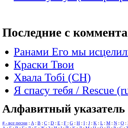
Последние с коммент
Ранами Его мы исцелил
Краски Твои
Хвала Тобі (СН)
Я спасу тебя / Rescue (r
Алфавитный указатель 
# - все песни
:
A
:
B
:
C
:
D
:
E
:
F
:
G
:
H
:
I
:
J
:
K
:
L
:
M
:
N
:
O
: