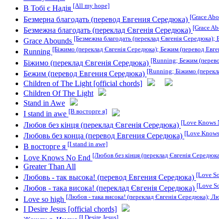
[All my hope]
В Тобі є Надія
[Grace Abo
Безмерна благодать (перевод Евгения Середюка)
[Grace A
Безмежна благодать (переклад Євгенія Середюка)
[Безмежна благодать (переклад Євгенія Середюка); 
Grace Abounds
[Біжимо (переклад Євгенія Середюка); Бежим (перевод Евг
Running
[Running; Бежим (перев
Біжимо (переклад Євгенія Середюка)
[Running; Біжимо (перекл
Бежим (перевод Евгения Середюка)
Children of The Light [official chords]
Children Of The Light
Stand in Awe
[В восторге я]
I stand in awe
[Love Knows 
Любов без кінця (переклад Євгенія Середюка)
[Love Knows
Любовь без конца (перевод Евгения Середюка)
[I stand in awe]
В восторге я
[Любов без кінця (переклад Євгенія Середюка
Love Knows No End
Greater Than All
[Love So
Любовь - так высока! (перевод Евгения Середюка)
[Love S
Любов - така висока! (переклад Євгенія Середюка)
[Любов - така висока! (переклад Євгенія Середюка); Л
Love so high
I Desire Jesus [official chords]
[I Desire Jesus]