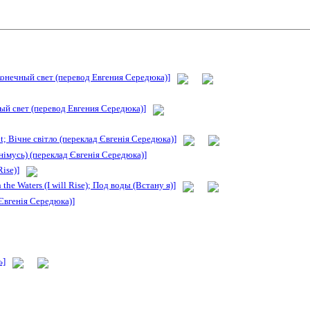
сконечный свет (перевод Евгения Середюка)]
ный свет (перевод Евгения Середюка)]
ht; Вічне світло (переклад Євгенія Середюка)]
німусь) (переклад Євгенія Середюка)]
Rise)]
 the Waters (I will Rise); Под воды (Встану я)]
 Євгенія Середюка)]
ь]