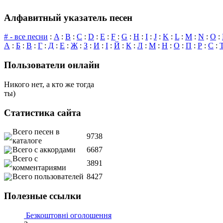
Алфавитный указатель песен
# - все песни
:
A
:
B
:
C
:
D
:
E
:
F
:
G
:
H
:
I
:
J
:
K
:
L
:
M
:
N
:
O
:
А
:
Б
:
В
:
Г
:
Д
:
Е
:
Ж
:
З
:
И
:
І
:
Й
:
К
:
Л
:
М
:
Н
:
О
:
П
:
Р
:
С
:
Пользователи онлайн
Никого нет, а кто же тогда
ты)
Статистика сайта
Всего песен в
9738
каталоге
Всего с аккордами
6687
Всего с
3891
комментариями
Всего пользователей
8427
Полезные ссылки
Безкоштовні оголошення