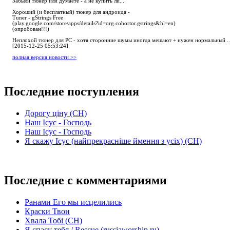
Забыли тюнер или думаете - а не купить ли...
Хороший (и бесплатный) тюнер для андроида -
Tuner - gStrings Free
(play.google.com/store/apps/details?id=org.cohortor.gstrings&hl=en)
(опробован!!!)
Неплохой тюнер для РС - хотя сторонние шумы иногда мешают + нужен нормальный ..
[2015-12-25 05:53:24]
полная версия новости >>
Последние поступления
Дорогу ціну (СН)
Наш Ісус - Господь
Наш Ісус - Господь
Я скажу Ісус (найпрекрасніше ймення з усіх) (СН)
Последние с комментариями
Ранами Его мы исцелились
Краски Твои
Хвала Тобі (СН)
Я спасу тебя / Rescue (russiaworship.ru)