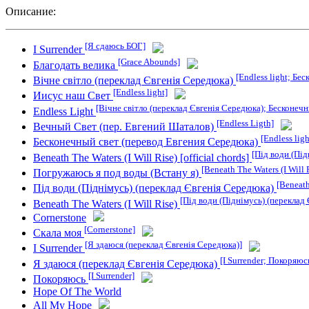
Описание:
[Я сдаюсь БОГ]
I Surrender
[Grace Abounds]
Благодать велика
[Endless light; Бе
Вічне світло (переклад Євгенія Середюка)
[Endless light]
Иисус наш Свет
[Вічне світло (переклад Євгенія Середюка); Бесконеч
Endless Light
[Endless Ligth]
Вечный Свет (пер. Евгений Шаталов)
[Endless lig
Бесконечный свет (перевод Евгения Середюка)
[Під води (Під
Beneath The Waters (I Will Rise) [official chords]
[Beneath The Waters (I Will 
Погружаюсь я под воды (Встану я)
[Beneath
Під води (Піднімусь) (переклад Євгенія Середюка)
[Під води (Піднімусь) (переклад
Beneath The Waters (I Will Rise)
Cornerstone
[Cornerstone]
Скала моя
[Я здаюся (переклад Євгенія Середюка)]
I Surrender
[I Surrender; Покоряюс
Я здаюся (переклад Євгенія Середюка)
[I Surrender]
Покоряюсь
Hope Of The World
All My Hope