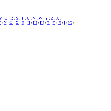
P
:
Q
:
R
:
S
:
T
:
U
:
V
:
W
:
Y
:
Z
:
X
:
Т
:
У
:
Ф
:
Х
:
Ц
:
Ч
:
Ш
:
Щ
:
Э
:
Є
:
Я
:
Ї
:
Ю
: