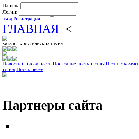
Пароль:
Логин:
вход
Регистрация
ГЛАВНАЯ
<
ФОРУМ
DV
каталог
христианских песен
Новости
Cписок песен
Последние поступления
Песни с комме
типов
Поиск песен
Партнеры сайта