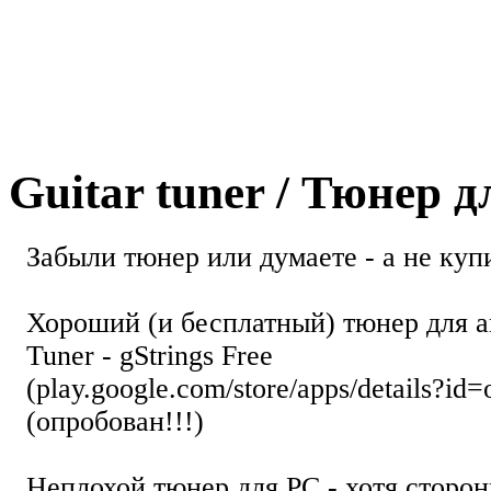
Guitar tuner / Тюнер 
Забыли тюнер или думаете - а не купи
Хороший (и бесплатный) тюнер для а
Tuner - gStrings Free
(play.google.com/store/apps/details?id=
(опробован!!!)
Неплохой тюнер для РС - хотя стор