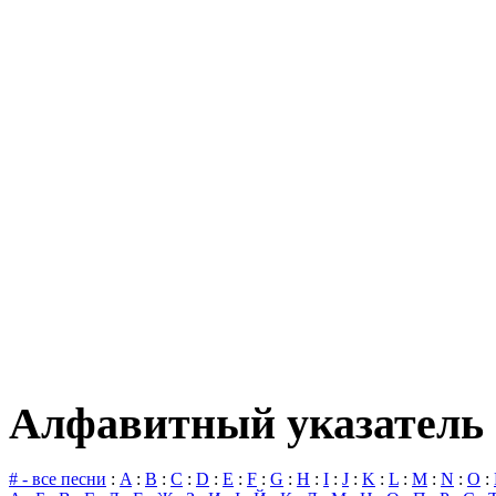
Алфавитный указатель 
# - все песни
:
A
:
B
:
C
:
D
:
E
:
F
:
G
:
H
:
I
:
J
:
K
:
L
:
M
:
N
:
O
: