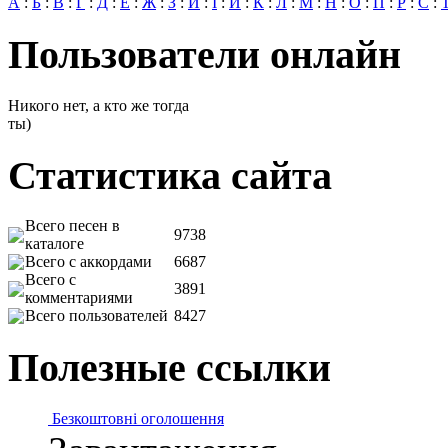
А
:
Б
:
В
:
Г
:
Д
:
Е
:
Ж
:
З
:
И
:
І
:
Й
:
К
:
Л
:
М
:
Н
:
О
:
П
:
Р
:
С
:
Пользователи онлайн
Никого нет, а кто же тогда
ты)
Статистика сайта
Всего песен в
9738
каталоге
Всего с аккордами
6687
Всего с
3891
комментариями
Всего пользователей
8427
Полезные ссылки
Безкоштовні оголошення