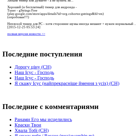
Забыли тюнер или думаете - а не купить ли...
Хороший (и бесплатный) тюнер для андроида -
Tuner - gStrings Free
(play.google.com/store/apps/details?id=org.cohortor.gstrings&hl=en)
(опробован!!!)
Неплохой тюнер для РС - хотя сторонние шумы иногда мешают + нужен нормальный ..
[2015-12-25 05:53:24]
полная версия новости >>
Последние поступления
Дорогу ціну (СН)
Наш Ісус - Господь
Наш Ісус - Господь
Я скажу Ісус (найпрекрасніше ймення з усіх) (СН)
Последние с комментариями
Ранами Его мы исцелились
Краски Твои
Хвала Тобі (СН)
Я спасу тебя / Rescue (russiaworship.ru)