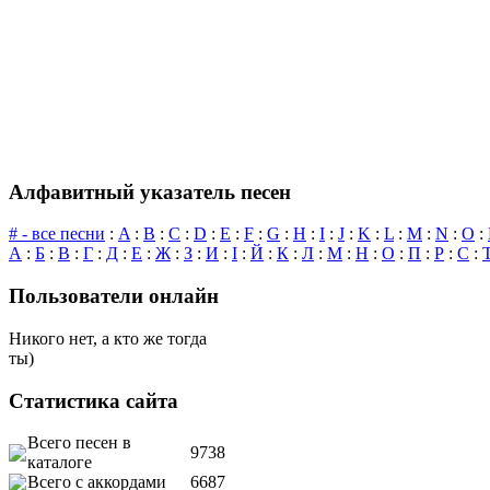
Алфавитный указатель песен
# - все песни
:
A
:
B
:
C
:
D
:
E
:
F
:
G
:
H
:
I
:
J
:
K
:
L
:
M
:
N
:
O
:
А
:
Б
:
В
:
Г
:
Д
:
Е
:
Ж
:
З
:
И
:
І
:
Й
:
К
:
Л
:
М
:
Н
:
О
:
П
:
Р
:
С
:
Пользователи онлайн
Никого нет, а кто же тогда
ты)
Статистика сайта
Всего песен в
9738
каталоге
Всего с аккордами
6687