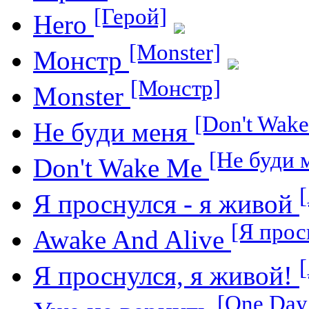
[Герой]
Hero
[Monster]
Монстр
[Монстр]
Monster
[Don't Wak
Не буди меня
[Не буди 
Don't Wake Me
Я проснулся - я живой
[Я прос
Awake And Alive
Я проснулся, я живой!
[One Day