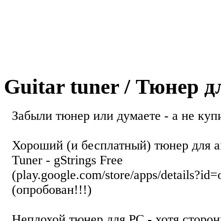
Guitar tuner / Тюнер 
Забыли тюнер или думаете - а не купи
Хороший (и бесплатный) тюнер для а
Tuner - gStrings Free
(play.google.com/store/apps/details?id=
(опробован!!!)
Неплохой тюнер для РС - хотя стор