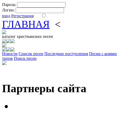
Пароль:
Логин:
вход
Регистрация
ГЛАВНАЯ
<
ФОРУМ
DV
каталог
христианских песен
Новости
Cписок песен
Последние поступления
Песни с комме
типов
Поиск песен
Партнеры сайта