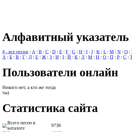
Алфавитный указатель 
# - все песни
:
A
:
B
:
C
:
D
:
E
:
F
:
G
:
H
:
I
:
J
:
K
:
L
:
M
:
N
:
O
:
А
:
Б
:
В
:
Г
:
Д
:
Е
:
Ж
:
З
:
И
:
І
:
Й
:
К
:
Л
:
М
:
Н
:
О
:
П
:
Р
:
С
:
Пользователи онлайн
Никого нет, а кто же тогда
ты)
Статистика сайта
Всего песен в
9738
каталоге