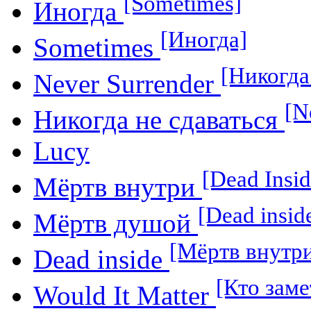
[Sometimes]
Иногда
[Иногда]
Sometimes
[Никогда
Never Surrender
[N
Никогда не сдаваться
Lucy
[Dead Insid
Мёртв внутри
[Dead insid
Мёртв душой
[Мёртв внутр
Dead inside
[Кто заме
Would It Matter