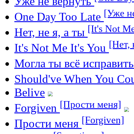
Уже не вернуть
[Уже н
One Day Too Late
[It's Not Me
Нет, не я, а ты
[Нет, 
It's Not Me It's You
Могла ты всё исправит
Should've When You Co
Belive
[Прости меня]
Forgiven
[Forgiven]
Прости меня