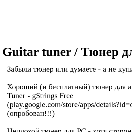
Guitar tuner / Тюнер 
Забыли тюнер или думаете - а не купи
Хороший (и бесплатный) тюнер для а
Tuner - gStrings Free
(play.google.com/store/apps/details?id=
(опробован!!!)
Неплохой тюнер для РС - хотя стор