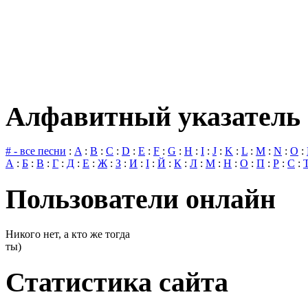
Алфавитный указатель 
# - все песни
:
A
:
B
:
C
:
D
:
E
:
F
:
G
:
H
:
I
:
J
:
K
:
L
:
M
:
N
:
O
:
А
:
Б
:
В
:
Г
:
Д
:
Е
:
Ж
:
З
:
И
:
І
:
Й
:
К
:
Л
:
М
:
Н
:
О
:
П
:
Р
:
С
:
Пользователи онлайн
Никого нет, а кто же тогда
ты)
Статистика сайта