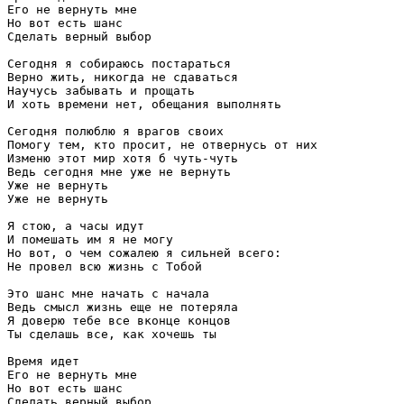
Его не вернуть мне

Но вот есть шанс

Сделать верный выбор

Сегодня я собираюсь постараться

Верно жить, никогда не сдаваться

Научусь забывать и прощать

И хоть времени нет, обещания выполнять

Сегодня полюблю я врагов своих

Помогу тем, кто просит, не отвернусь от них

Изменю этот мир хотя б чуть-чуть

Ведь сегодня мне уже не вернуть

Уже не вернуть

Уже не вернуть

Я стою, а часы идут

И помешать им я не могу

Но вот, о чем сожалею я сильней всего:

Не провел всю жизнь с Тобой

Это шанс мне начать с начала

Ведь смысл жизнь еще не потеряла

Я доверю тебе все вконце концов

Ты сделашь все, как хочешь ты

Время идет

Его не вернуть мне

Но вот есть шанс

Сделать верный выбор
