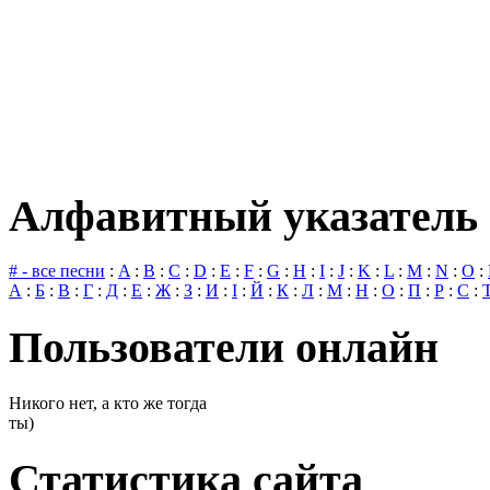
Алфавитный указатель 
# - все песни
:
A
:
B
:
C
:
D
:
E
:
F
:
G
:
H
:
I
:
J
:
K
:
L
:
M
:
N
:
O
:
А
:
Б
:
В
:
Г
:
Д
:
Е
:
Ж
:
З
:
И
:
І
:
Й
:
К
:
Л
:
М
:
Н
:
О
:
П
:
Р
:
С
:
Пользователи онлайн
Никого нет, а кто же тогда
ты)
Статистика сайта