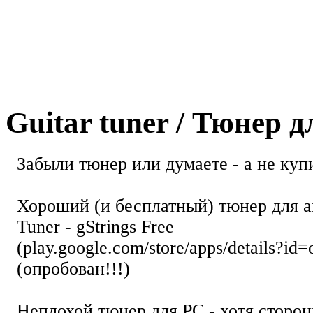
Guitar tuner / Тюнер 
Забыли тюнер или думаете - а не купи
Хороший (и бесплатный) тюнер для а
Tuner - gStrings Free
(play.google.com/store/apps/details?id=
(опробован!!!)
Неплохой тюнер для РС - хотя стор