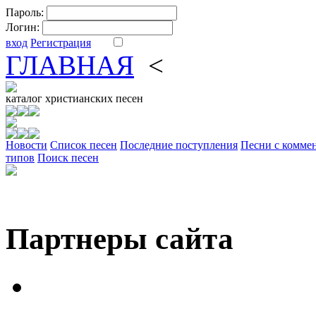
Пароль:
Логин:
вход
Регистрация
ГЛАВНАЯ
<
ФОРУМ
DV
каталог
христианских песен
Новости
Cписок песен
Последние поступления
Песни с комме
типов
Поиск песен
Партнеры сайта