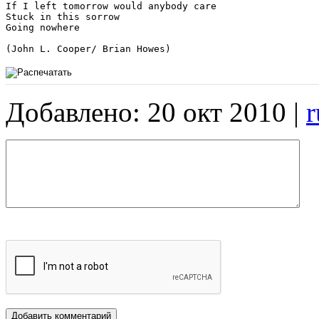
If I left tomorrow would anybody care

Stuck in this sorrow

Going nowhere

(John L. Cooper/ Brian Howes)
Добавлено: 20 окт 2010 |
r