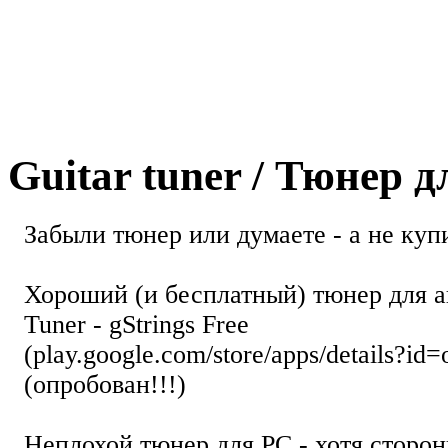
Guitar tuner / Тюнер 
Забыли тюнер или думаете - а не купи
Хороший (и бесплатный) тюнер для а
Tuner - gStrings Free
(play.google.com/store/apps/details?id=
(опробован!!!)
Неплохой тюнер для РС - хотя стор