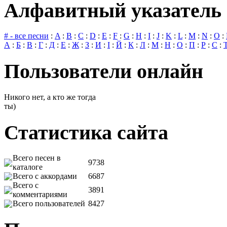
Алфавитный указатель 
# - все песни
:
A
:
B
:
C
:
D
:
E
:
F
:
G
:
H
:
I
:
J
:
K
:
L
:
M
:
N
:
O
:
А
:
Б
:
В
:
Г
:
Д
:
Е
:
Ж
:
З
:
И
:
І
:
Й
:
К
:
Л
:
М
:
Н
:
О
:
П
:
Р
:
С
:
Пользователи онлайн
Никого нет, а кто же тогда
ты)
Статистика сайта
Всего песен в
9738
каталоге
Всего с аккордами
6687
Всего с
3891
комментариями
Всего пользователей
8427