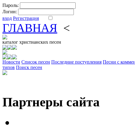
Пароль:
Логин:
вход
Регистрация
ГЛАВНАЯ
<
ФОРУМ
DV
каталог
христианских песен
Новости
Cписок песен
Последние поступления
Песни с комме
типов
Поиск песен
Партнеры сайта