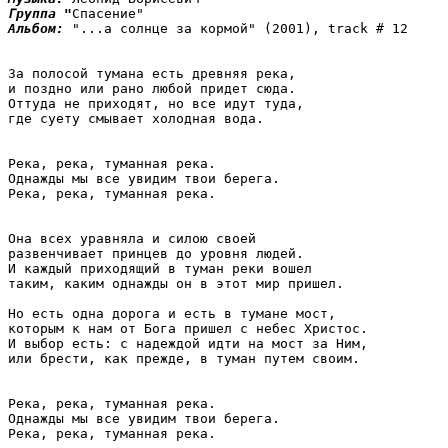
Группа "
Альбом: 
"...а солнце за кормой" (2001), track # 12

За полосой тумана есть древняя река, 

и поздно или рано любой придет сюда. 

Оттуда не приходят, но все идут туда, 

где суету смывает холодная вода.

Река, река, туманная река. 

Однажды мы все увидим твои берега. 

Река, река, туманная река.

Она всех уравняла и силою своей 

развенчивает принцев до уровня людей. 

И каждый приходящий в туман реки вошел 

таким, каким однажды он в этот мир пришел.

Но есть одна дорога и есть в тумане мост, 

которым к нам от Бога пришел с небес Христос.

И выбор есть: с надеждой идти на мост за Ним, 

или брести, как прежде, в туман путем своим.

Река, река, туманная река. 

Однажды мы все увидим твои берега. 

Река, река, туманная река.