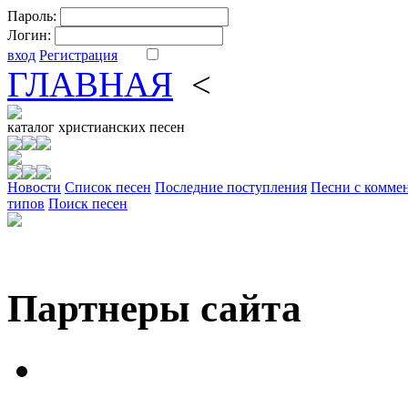
Пароль:
Логин:
вход
Регистрация
ГЛАВНАЯ
<
ФОРУМ
DV
каталог
христианских песен
Новости
Cписок песен
Последние поступления
Песни с комме
типов
Поиск песен
Партнеры сайта