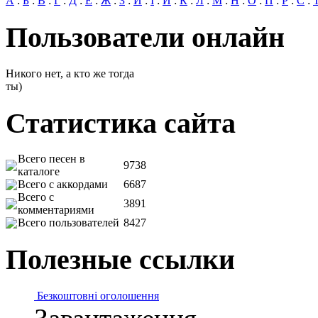
А
:
Б
:
В
:
Г
:
Д
:
Е
:
Ж
:
З
:
И
:
І
:
Й
:
К
:
Л
:
М
:
Н
:
О
:
П
:
Р
:
С
:
Пользователи онлайн
Никого нет, а кто же тогда
ты)
Статистика сайта
Всего песен в
9738
каталоге
Всего с аккордами
6687
Всего с
3891
комментариями
Всего пользователей
8427
Полезные ссылки
Безкоштовні оголошення