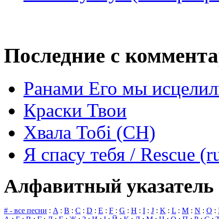
Последние с коммент
Ранами Его мы исцелил
Краски Твои
Хвала Тобі (СН)
Я спасу тебя / Rescue (r
Алфавитный указатель 
# - все песни
:
A
:
B
:
C
:
D
:
E
:
F
:
G
:
H
:
I
:
J
:
K
:
L
:
M
:
N
:
O
: