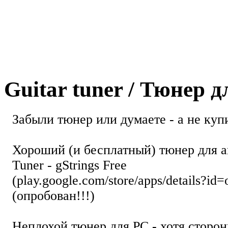
Guitar tuner / Тюнер 
Забыли тюнер или думаете - а не купи
Хороший (и бесплатный) тюнер для а
Tuner - gStrings Free
(play.google.com/store/apps/details?id=
(опробован!!!)
Неплохой тюнер для РС - хотя стор