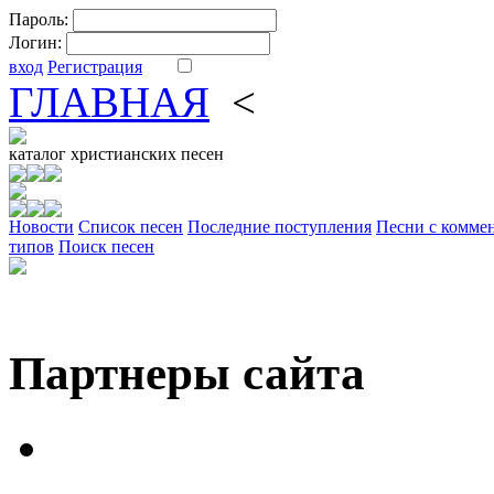
Пароль:
Логин:
вход
Регистрация
ГЛАВНАЯ
<
ФОРУМ
DV
каталог
христианских песен
Новости
Cписок песен
Последние поступления
Песни с комме
типов
Поиск песен
Партнеры сайта