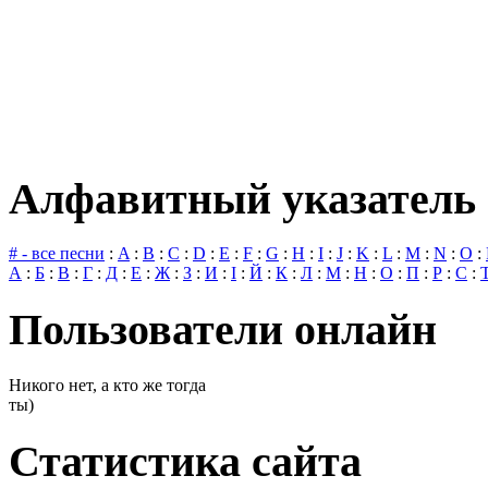
Алфавитный указатель 
# - все песни
:
A
:
B
:
C
:
D
:
E
:
F
:
G
:
H
:
I
:
J
:
K
:
L
:
M
:
N
:
O
:
А
:
Б
:
В
:
Г
:
Д
:
Е
:
Ж
:
З
:
И
:
І
:
Й
:
К
:
Л
:
М
:
Н
:
О
:
П
:
Р
:
С
:
Пользователи онлайн
Никого нет, а кто же тогда
ты)
Статистика сайта