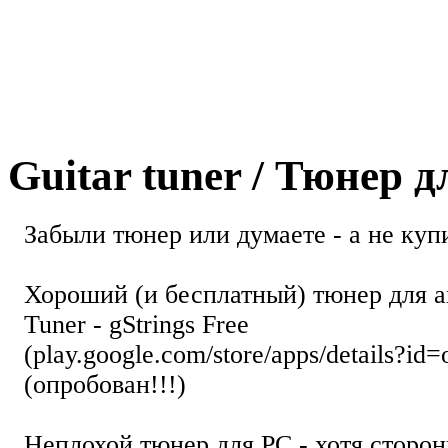
Guitar tuner / Тюнер 
Забыли тюнер или думаете - а не купи
Хороший (и бесплатный) тюнер для а
Tuner - gStrings Free
(play.google.com/store/apps/details?id=
(опробован!!!)
Неплохой тюнер для РС - хотя стор