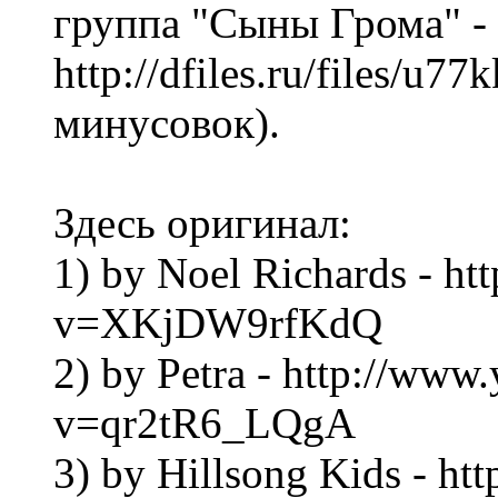
группа "Сыны Грома" -
http://dfiles.ru/files/u
минусовок).
Здесь оригинал:
1) by Noel Richards - h
v=XKjDW9rfKdQ
2) by Petra - http://ww
v=qr2tR6_LQgA
3) by Hillsong Kids - h