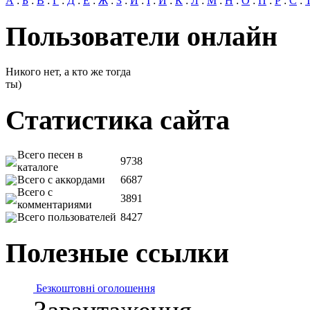
А
:
Б
:
В
:
Г
:
Д
:
Е
:
Ж
:
З
:
И
:
І
:
Й
:
К
:
Л
:
М
:
Н
:
О
:
П
:
Р
:
С
:
Пользователи онлайн
Никого нет, а кто же тогда
ты)
Статистика сайта
Всего песен в
9738
каталоге
Всего с аккордами
6687
Всего с
3891
комментариями
Всего пользователей
8427
Полезные ссылки
Безкоштовні оголошення