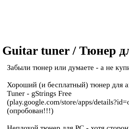
Guitar tuner / Тюнер 
Забыли тюнер или думаете - а не купи
Хороший (и бесплатный) тюнер для а
Tuner - gStrings Free
(play.google.com/store/apps/details?id=
(опробован!!!)
Неплохой тюнер для РС - хотя стор