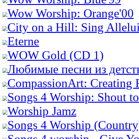
Wow Worship: Orange'00
City on a Hill: Sing Allelu
Eterne
WOW Gold (CD 1)
Любимые песни из детств
CompassionArt: Creating 
Songs 4 Worship: Shout t
Worship Jamz
Songs 4 Worship (Country
Songs 4 worship - Give Yo