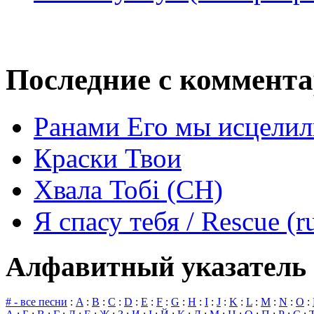
Последние с коммент
Ранами Его мы исцелил
Краски Твои
Хвала Тобі (СН)
Я спасу тебя / Rescue (r
Алфавитный указатель 
# - все песни
:
A
:
B
:
C
:
D
:
E
:
F
:
G
:
H
:
I
:
J
:
K
:
L
:
M
:
N
:
O
: