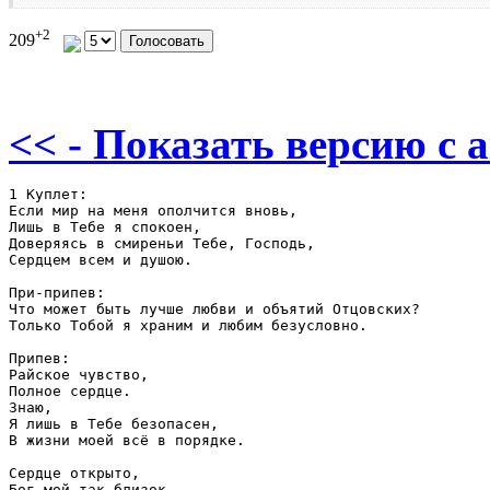
+2
209
<< - Показать версию c 
1 Куплет:

Если мир на меня ополчится вновь, 

Лишь в Тебе я спокоен,

Доверяясь в смиреньи Тебе, Господь, 

Сердцем всем и душою.

При-припев:

Что может быть лучше любви и объятий Отцовских?

Только Тобой я храним и любим безусловно.

Припев:

Райское чувство, 

Полное сердце. 

Знаю, 

Я лишь в Тебе безопасен, 

В жизни моей всё в порядке. 

Сердце открыто, 

Бог мой так близок.
