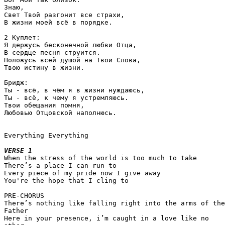
Знаю, 

Свет Твой разгонит все страхи, 

В жизни моей всё в порядке.

2 Куплет:

Я держусь бесконечной любви Отца,

В сердце песня струится. 

Положусь всей душой на Твои Слова, 

Твою истину в жизни.

Бридж:

Ты - всё, в чём я в жизни нуждаюсь,

Ты - всё, к чему я устремляюсь.

Твои обещания помня,  

Любовью Отцовской наполнюсь.

Everything Everything

VERSE 1

When the stress of the world is too much to take

There’s a place I can run to 

Every piece of my pride now I give away 

You're the hope that I cling to

PRE-CHORUS

There’s nothing like falling right into the arms of the
Father

Here in your presence, i’m caught in a love like no 
