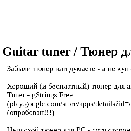
Guitar tuner / Тюнер 
Забыли тюнер или думаете - а не купи
Хороший (и бесплатный) тюнер для а
Tuner - gStrings Free
(play.google.com/store/apps/details?id=
(опробован!!!)
Неплохой тюнер для РС - хотя стор