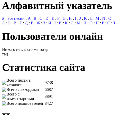
Алфавитный указатель 
# - все песни
:
A
:
B
:
C
:
D
:
E
:
F
:
G
:
H
:
I
:
J
:
K
:
L
:
M
:
N
:
O
:
А
:
Б
:
В
:
Г
:
Д
:
Е
:
Ж
:
З
:
И
:
І
:
Й
:
К
:
Л
:
М
:
Н
:
О
:
П
:
Р
:
С
:
Пользователи онлайн
Никого нет, а кто же тогда
ты)
Статистика сайта
Всего песен в
9738
каталоге
Всего с аккордами
6687
Всего с
3891
комментариями
Всего пользователей
8427