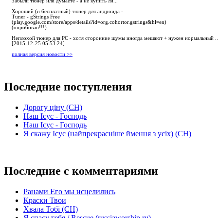
Забыли тюнер или думаете - а не купить ли...
Хороший (и бесплатный) тюнер для андроида -
Tuner - gStrings Free
(play.google.com/store/apps/details?id=org.cohortor.gstrings&hl=en)
(опробован!!!)
Неплохой тюнер для РС - хотя сторонние шумы иногда мешают + нужен нормальный ..
[2015-12-25 05:53:24]
полная версия новости >>
Последние поступления
Дорогу ціну (СН)
Наш Ісус - Господь
Наш Ісус - Господь
Я скажу Ісус (найпрекрасніше ймення з усіх) (СН)
Последние с комментариями
Ранами Его мы исцелились
Краски Твои
Хвала Тобі (СН)
Я спасу тебя / Rescue (russiaworship.ru)