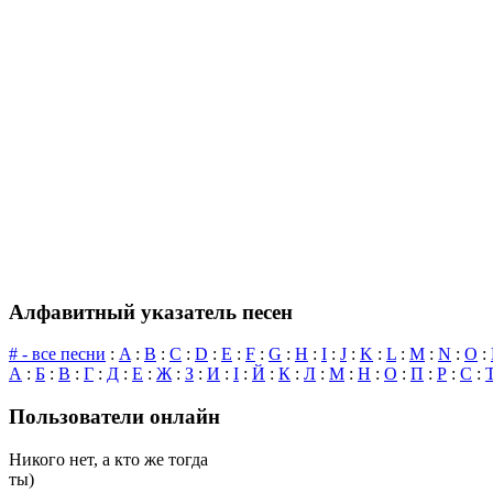
Алфавитный указатель песен
# - все песни
:
A
:
B
:
C
:
D
:
E
:
F
:
G
:
H
:
I
:
J
:
K
:
L
:
M
:
N
:
O
:
А
:
Б
:
В
:
Г
:
Д
:
Е
:
Ж
:
З
:
И
:
І
:
Й
:
К
:
Л
:
М
:
Н
:
О
:
П
:
Р
:
С
:
Пользователи онлайн
Никого нет, а кто же тогда
ты)