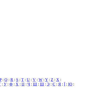
P
:
Q
:
R
:
S
:
T
:
U
:
V
:
W
:
Y
:
Z
:
X
:
Т
:
У
:
Ф
:
Х
:
Ц
:
Ч
:
Ш
:
Щ
:
Э
:
Є
:
Я
:
Ї
:
Ю
: