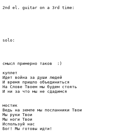
2nd el. guitar on a 3rd time:

solo:

смысл примерно таков  :)

куплет

Идет война за души людей

И время пришло объединиться

На Слове Твоем мы будем стоять

И ни за что мы не сдадимся

мостик

Ведь на земле мы посланники Твои

Мы руки Твои

Мы ноги Твои

Используй нас

Бог! Мы готовы идти!
