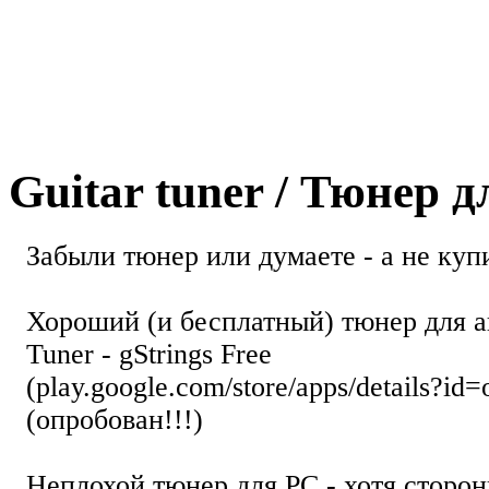
Guitar tuner / Тюнер 
Забыли тюнер или думаете - а не купи
Хороший (и бесплатный) тюнер для а
Tuner - gStrings Free
(play.google.com/store/apps/details?id=
(опробован!!!)
Неплохой тюнер для РС - хотя стор