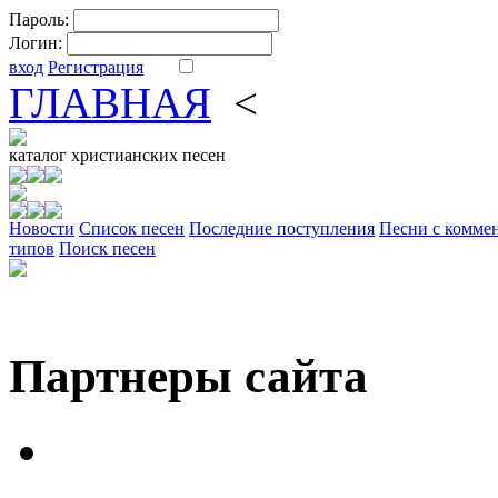
Пароль:
Логин:
вход
Регистрация
ГЛАВНАЯ
<
ФОРУМ
DV
каталог
христианских песен
Новости
Cписок песен
Последние поступления
Песни с комме
типов
Поиск песен
Партнеры сайта