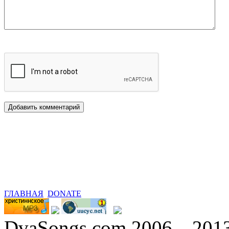
ГЛАВНАЯ
DONATE
DvaSongs.com 2006—201