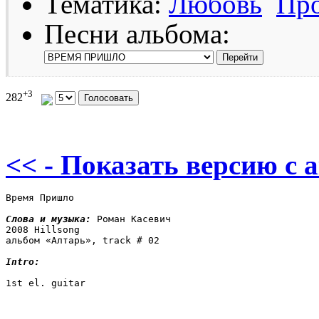
Тематика:
Любовь
Про
Песни альбома:
+3
282
<< - Показать версию c 
Время Пришло

Слова и музыка: 
Роман Касевич

2008 Hillsong

альбом «Алтарь», track # 02

Intro:
1st el. guitar
