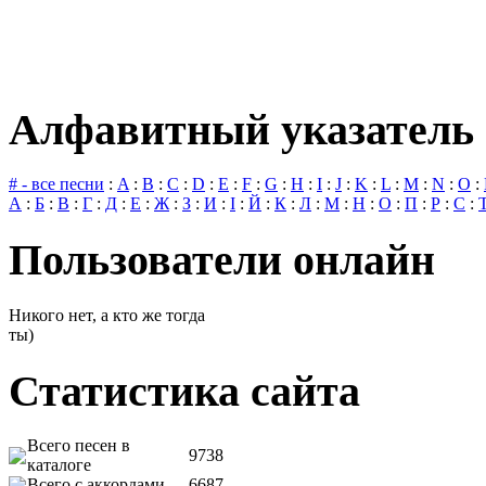
Алфавитный указатель 
# - все песни
:
A
:
B
:
C
:
D
:
E
:
F
:
G
:
H
:
I
:
J
:
K
:
L
:
M
:
N
:
O
:
А
:
Б
:
В
:
Г
:
Д
:
Е
:
Ж
:
З
:
И
:
І
:
Й
:
К
:
Л
:
М
:
Н
:
О
:
П
:
Р
:
С
:
Пользователи онлайн
Никого нет, а кто же тогда
ты)
Статистика сайта
Всего песен в
9738
каталоге
Всего с аккордами
6687