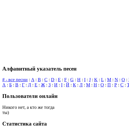
Алфавитный указатель песен
# - все песни
:
A
:
B
:
C
:
D
:
E
:
F
:
G
:
H
:
I
:
J
:
K
:
L
:
M
:
N
:
O
:
А
:
Б
:
В
:
Г
:
Д
:
Е
:
Ж
:
З
:
И
:
І
:
Й
:
К
:
Л
:
М
:
Н
:
О
:
П
:
Р
:
С
:
Пользователи онлайн
Никого нет, а кто же тогда
ты)
Статистика сайта