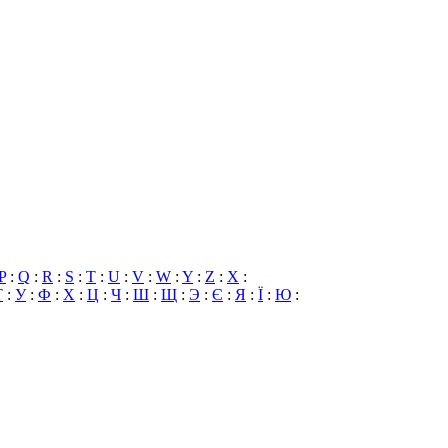
P
:
Q
:
R
:
S
:
T
:
U
:
V
:
W
:
Y
:
Z
:
X
:
Т
:
У
:
Ф
:
Х
:
Ц
:
Ч
:
Ш
:
Щ
:
Э
:
Є
:
Я
:
Ї
:
Ю
: