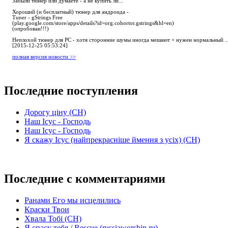
Забыли тюнер или думаете - а не купить ли...
Хороший (и бесплатный) тюнер для андроида -
Tuner - gStrings Free
(play.google.com/store/apps/details?id=org.cohortor.gstrings&hl=en)
(опробован!!!)
Неплохой тюнер для РС - хотя сторонние шумы иногда мешают + нужен нормальный ..
[2015-12-25 05:53:24]
полная версия новости >>
Последние поступления
Дорогу ціну (СН)
Наш Ісус - Господь
Наш Ісус - Господь
Я скажу Ісус (найпрекрасніше ймення з усіх) (СН)
Последние с комментариями
Ранами Его мы исцелились
Краски Твои
Хвала Тобі (СН)
Я спасу тебя / Rescue (russiaworship.ru)