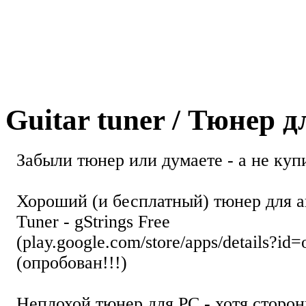
Guitar tuner / Тюнер 
Забыли тюнер или думаете - а не купи
Хороший (и бесплатный) тюнер для а
Tuner - gStrings Free
(play.google.com/store/apps/details?id=
(опробован!!!)
Неплохой тюнер для РС - хотя стор