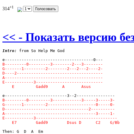
+1
314
<< - Показать версию без
Intro:
 from So Help Me God
