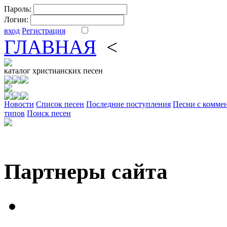
Пароль:
Логин:
вход
Регистрация
ГЛАВНАЯ
<
ФОРУМ
DV
каталог
христианских песен
Новости
Cписок песен
Последние поступления
Песни с комме
типов
Поиск песен
Партнеры сайта