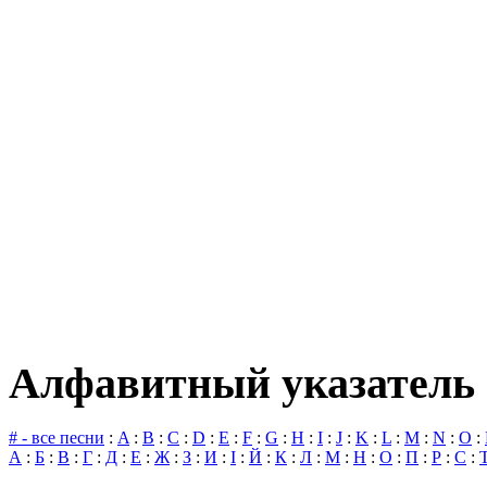
Алфавитный указатель 
# - все песни
:
A
:
B
:
C
:
D
:
E
:
F
:
G
:
H
:
I
:
J
:
K
:
L
:
M
:
N
:
O
:
А
:
Б
:
В
:
Г
:
Д
:
Е
:
Ж
:
З
:
И
:
І
:
Й
:
К
:
Л
:
М
:
Н
:
О
:
П
:
Р
:
С
: