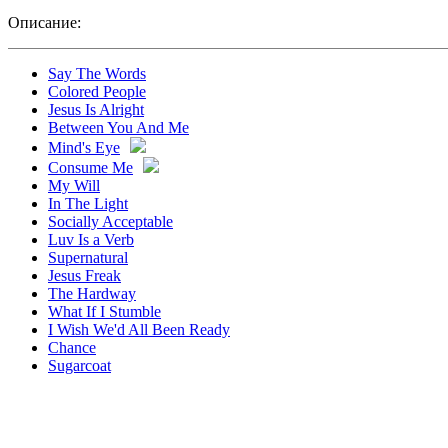
Описание:
Say The Words
Colored People
Jesus Is Alright
Between You And Me
Mind's Eye
Consume Me
My Will
In The Light
Socially Acceptable
Luv Is a Verb
Supernatural
Jesus Freak
The Hardway
What If I Stumble
I Wish We'd All Been Ready
Chance
Sugarcoat