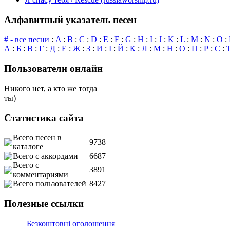
Алфавитный указатель песен
# - все песни
:
A
:
B
:
C
:
D
:
E
:
F
:
G
:
H
:
I
:
J
:
K
:
L
:
M
:
N
:
O
:
А
:
Б
:
В
:
Г
:
Д
:
Е
:
Ж
:
З
:
И
:
І
:
Й
:
К
:
Л
:
М
:
Н
:
О
:
П
:
Р
:
С
:
Пользователи онлайн
Никого нет, а кто же тогда
ты)
Статистика сайта
Всего песен в
9738
каталоге
Всего с аккордами
6687
Всего с
3891
комментариями
Всего пользователей
8427
Полезные ссылки
Безкоштовні оголошення