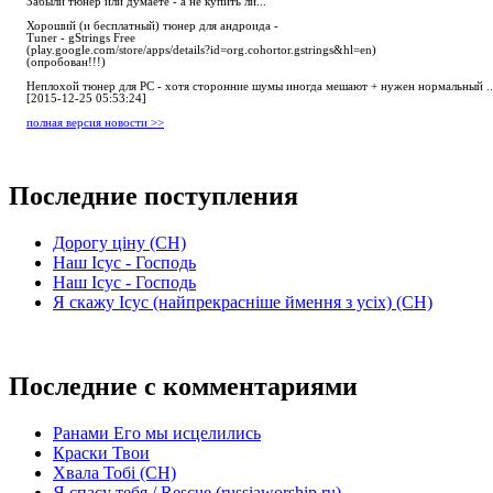
Забыли тюнер или думаете - а не купить ли...
Хороший (и бесплатный) тюнер для андроида -
Tuner - gStrings Free
(play.google.com/store/apps/details?id=org.cohortor.gstrings&hl=en)
(опробован!!!)
Неплохой тюнер для РС - хотя сторонние шумы иногда мешают + нужен нормальный ..
[2015-12-25 05:53:24]
полная версия новости >>
Последние поступления
Дорогу ціну (СН)
Наш Ісус - Господь
Наш Ісус - Господь
Я скажу Ісус (найпрекрасніше ймення з усіх) (СН)
Последние с комментариями
Ранами Его мы исцелились
Краски Твои
Хвала Тобі (СН)
Я спасу тебя / Rescue (russiaworship.ru)