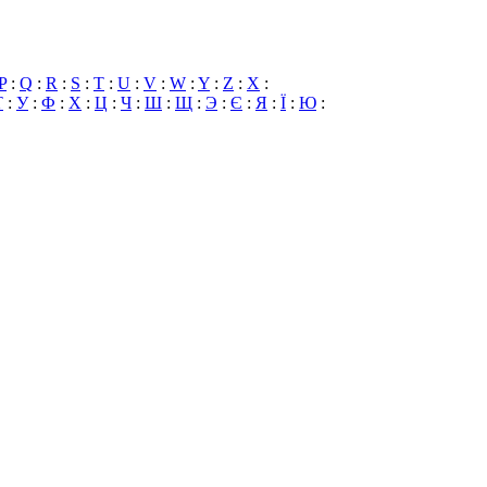
P
:
Q
:
R
:
S
:
T
:
U
:
V
:
W
:
Y
:
Z
:
X
:
Т
:
У
:
Ф
:
Х
:
Ц
:
Ч
:
Ш
:
Щ
:
Э
:
Є
:
Я
:
Ї
:
Ю
: