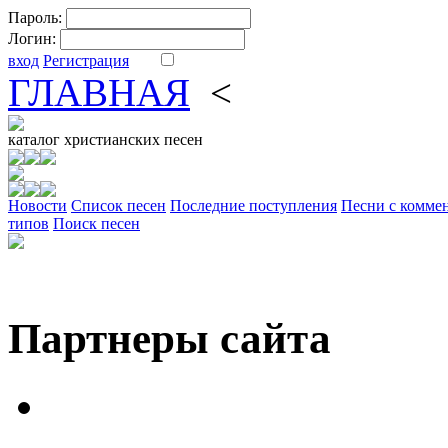
Пароль:
Логин:
вход
Регистрация
ГЛАВНАЯ
<
ФОРУМ
DV
каталог
христианских песен
Новости
Cписок песен
Последние поступления
Песни с комме
типов
Поиск песен
Партнеры сайта