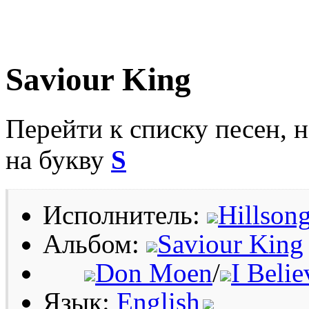
Saviour King
Перейти к списку песен, 
на букву
S
Исполнитель:
Hillsong
Альбом:
Saviour King
Don Moen
/
I Beli
Язык:
English