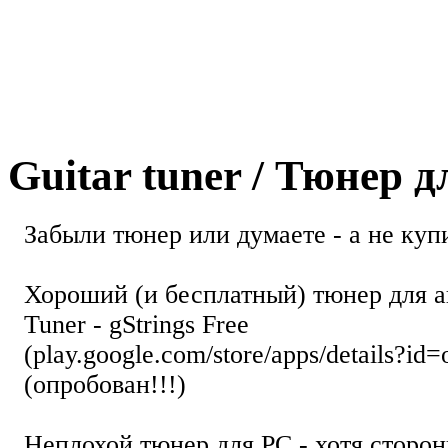
Guitar tuner / Тюнер 
Забыли тюнер или думаете - а не купи
Хороший (и бесплатный) тюнер для а
Tuner - gStrings Free
(play.google.com/store/apps/details?id=
(опробован!!!)
Неплохой тюнер для РС - хотя стор