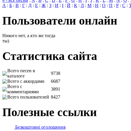
# - все песни
:
A
:
B
:
C
:
D
:
E
:
F
:
G
:
H
:
I
:
J
:
K
:
L
:
M
:
N
:
O
:
А
:
Б
:
В
:
Г
:
Д
:
Е
:
Ж
:
З
:
И
:
І
:
Й
:
К
:
Л
:
М
:
Н
:
О
:
П
:
Р
:
С
:
Пользователи онлайн
Никого нет, а кто же тогда
ты)
Статистика сайта
Всего песен в
9738
каталоге
Всего с аккордами
6687
Всего с
3891
комментариями
Всего пользователей
8427
Полезные ссылки
Безкоштовні оголошення