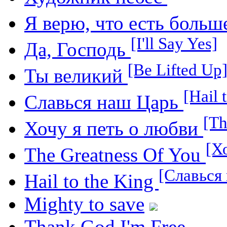
Я верю, что есть больш
[I'll Say Yes]
Да, Господь
[Be Lifted Up
Ты великий
[Hail 
Славься наш Царь
[Th
Хочу я петь о любви
[Х
The Greatness Of You
[Славься
Hail to the King
Mighty to save
Thank God I'm Free