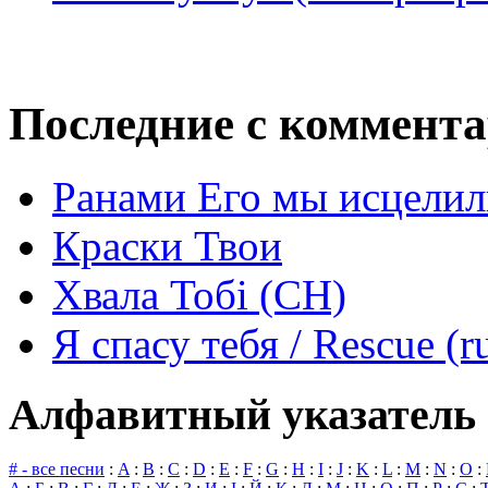
Последние с коммент
Ранами Его мы исцелил
Краски Твои
Хвала Тобі (СН)
Я спасу тебя / Rescue (r
Алфавитный указатель 
# - все песни
:
A
:
B
:
C
:
D
:
E
:
F
:
G
:
H
:
I
:
J
:
K
:
L
:
M
:
N
:
O
: