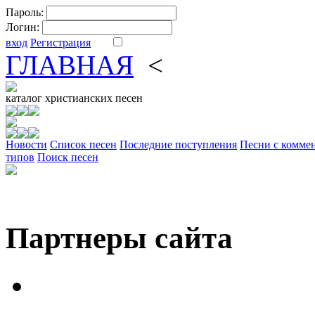
Пароль:
Логин:
вход
Регистрация
ГЛАВНАЯ
<
ФОРУМ
DV
каталог
христианских песен
Новости
Cписок песен
Последние поступления
Песни с комме
типов
Поиск песен
Партнеры сайта