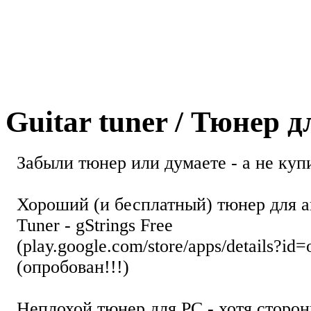
Guitar tuner / Тюнер 
Забыли тюнер или думаете - а не купи
Хороший (и бесплатный) тюнер для а
Tuner - gStrings Free
(play.google.com/store/apps/details?id=
(опробован!!!)
Неплохой тюнер для РС - хотя стор