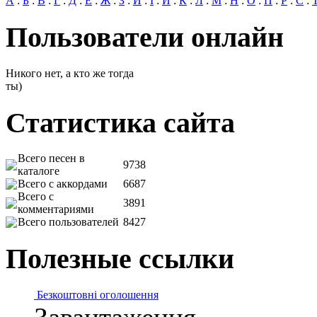
А
:
Б
:
В
:
Г
:
Д
:
Е
:
Ж
:
З
:
И
:
І
:
Й
:
К
:
Л
:
М
:
Н
:
О
:
П
:
Р
:
С
:
Пользователи онлайн
Никого нет, а кто же тогда
ты)
Статистика сайта
Всего песен в
9738
каталоге
Всего с аккордами
6687
Всего с
3891
комментариями
Всего пользователей
8427
Полезные ссылки
Безкоштовні оголошення