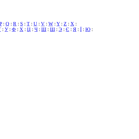
P
:
Q
:
R
:
S
:
T
:
U
:
V
:
W
:
Y
:
Z
:
X
:
Т
:
У
:
Ф
:
Х
:
Ц
:
Ч
:
Ш
:
Щ
:
Э
:
Є
:
Я
:
Ї
:
Ю
: