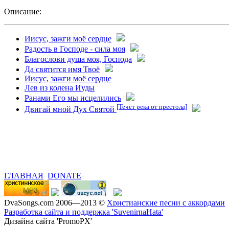
Описание:
Иисус, зажги моё сердце
Радость в Господе - сила моя
Благослови душа моя, Господа
Да святится имя Твоё
Иисус, зажги моё сердце
Лев из колена Иуды
Ранами Его мы исцелились
[Течёт река от престола]
Двигай мной Дух Святой
ГЛАВНАЯ
DONATE
DvaSongs.com 2006—2013 ©
Христианские песни с аккордами
Разработка сайта и поддержка 'SuvenirnaHata'
Дизайна сайта 'PromoPX'