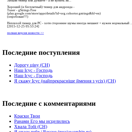
Забыли тюнер или думаете - а не купить ли...
Хороший (и бесплатный) тюнер для андроида -
Tuner - gStrings Free
(play.google.com/store/apps/details?id=org.cohortor.gstrings&hl=en)
(опробован!!!)
Неплохой тюнер для РС - хотя сторонние шумы иногда мешают + нужен нормальный ..
[2015-12-25 05:53:24]
полная версия новости >>
Последние поступления
Дорогу ціну (СН)
Наш Ісус - Господь
Наш Ісус - Господь
Я скажу Ісус (найпрекрасніше ймення з усіх) (СН)
Последние с комментариями
Краски Твои
Ранами Его мы исцелились
Хвала Тобі (СН)
Я спасу тебя / Rescue (russiaworship.ru)