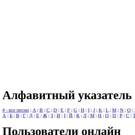
Алфавитный указатель 
# - все песни
:
A
:
B
:
C
:
D
:
E
:
F
:
G
:
H
:
I
:
J
:
K
:
L
:
M
:
N
:
O
:
А
:
Б
:
В
:
Г
:
Д
:
Е
:
Ж
:
З
:
И
:
І
:
Й
:
К
:
Л
:
М
:
Н
:
О
:
П
:
Р
:
С
:
Пользователи онлайн