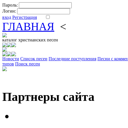
Пароль:
Логин:
вход
Регистрация
ГЛАВНАЯ
<
ФОРУМ
DV
каталог
христианских песен
Новости
Cписок песен
Последние поступления
Песни с комме
типов
Поиск песен
Партнеры сайта