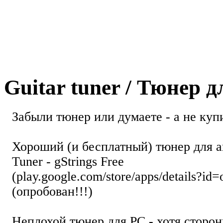
Guitar tuner / Тюнер 
Забыли тюнер или думаете - а не купи
Хороший (и бесплатный) тюнер для а
Tuner - gStrings Free
(play.google.com/store/apps/details?id=
(опробован!!!)
Неплохой тюнер для РС - хотя стор