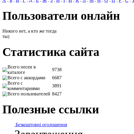
А
:
Б
:
В
:
Г
:
Д
:
Е
:
Ж
:
З
:
И
:
І
:
Й
:
К
:
Л
:
М
:
Н
:
О
:
П
:
Р
:
С
:
Пользователи онлайн
Никого нет, а кто же тогда
ты)
Статистика сайта
Всего песен в
9738
каталоге
Всего с аккордами
6687
Всего с
3891
комментариями
Всего пользователей
8427
Полезные ссылки
Безкоштовні оголошення