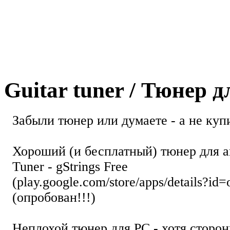
Guitar tuner / Тюнер 
Забыли тюнер или думаете - а не купи
Хороший (и бесплатный) тюнер для а
Tuner - gStrings Free
(play.google.com/store/apps/details?id=
(опробован!!!)
Неплохой тюнер для РС - хотя стор