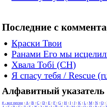
Последние с коммент
Краски Твои
Ранами Его мы исцелил
Хвала Тобі (СН)
Я спасу тебя / Rescue (r
Алфавитный указатель 
# - все песни
:
A
:
B
:
C
:
D
:
E
:
F
:
G
:
H
:
I
:
J
:
K
:
L
:
M
:
N
:
O
: