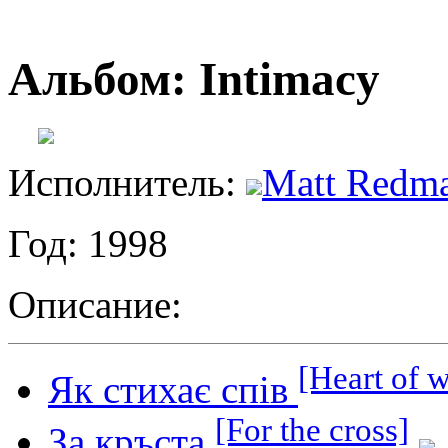
Альбом: Intimacy
Исполнитель:
Matt Redm
Год: 1998
Описание:
[Heart of 
Як стихає спів
[For the cross]
За кръста