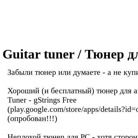
Guitar tuner / Тюнер 
Забыли тюнер или думаете - а не купи
Хороший (и бесплатный) тюнер для а
Tuner - gStrings Free
(play.google.com/store/apps/details?id=
(опробован!!!)
Неплохой тюнер для РС - хотя стор