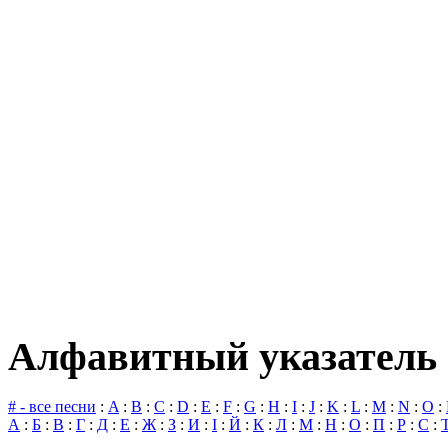
Алфавитный указатель 
# - все песни
:
A
:
B
:
C
:
D
:
E
:
F
:
G
:
H
:
I
:
J
:
K
:
L
:
M
:
N
:
O
:
А
:
Б
:
В
:
Г
:
Д
:
Е
:
Ж
:
З
:
И
:
І
:
Й
:
К
:
Л
:
М
:
Н
:
О
:
П
:
Р
:
С
: