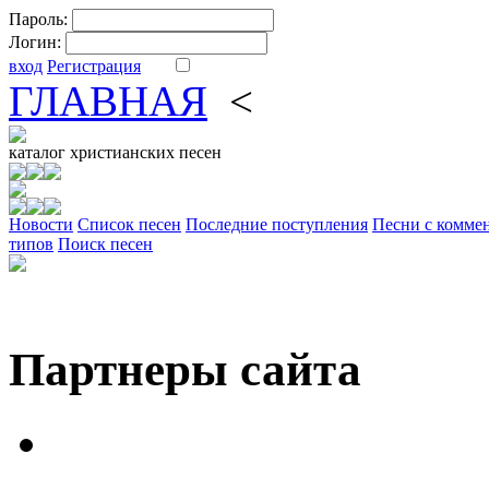
Пароль:
Логин:
вход
Регистрация
ГЛАВНАЯ
<
ФОРУМ
DV
каталог
христианских песен
Новости
Cписок песен
Последние поступления
Песни с комме
типов
Поиск песен
Партнеры сайта