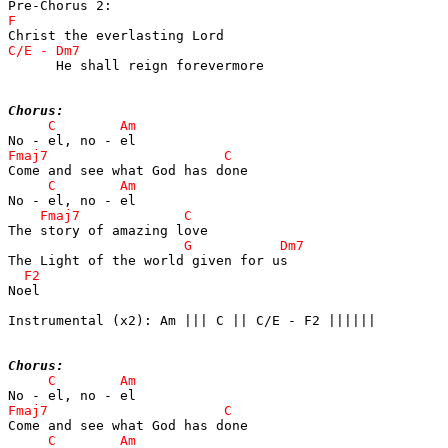
      He shall reign forevermore

Chorus:
Noel

Instrumental (x2): Am ||| C || C/E - F2 ||||||

Chorus: