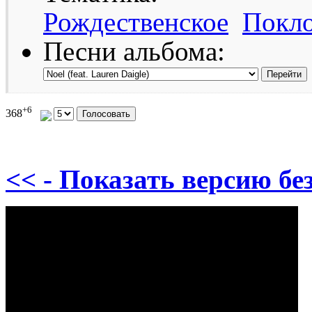
Рождественское
Покл
Песни альбома:
+6
368
<< - Показать версию без