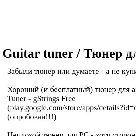
Guitar tuner / Тюнер 
Забыли тюнер или думаете - а не купи
Хороший (и бесплатный) тюнер для а
Tuner - gStrings Free
(play.google.com/store/apps/details?id=
(опробован!!!)
Неплохой тюнер для РС - хотя стор