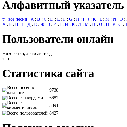
Алфавитный указатель 
# - все песни
:
A
:
B
:
C
:
D
:
E
:
F
:
G
:
H
:
I
:
J
:
K
:
L
:
M
:
N
:
O
:
А
:
Б
:
В
:
Г
:
Д
:
Е
:
Ж
:
З
:
И
:
І
:
Й
:
К
:
Л
:
М
:
Н
:
О
:
П
:
Р
:
С
:
Пользователи онлайн
Никого нет, а кто же тогда
ты)
Статистика сайта
Всего песен в
9738
каталоге
Всего с аккордами
6687
Всего с
3891
комментариями
Всего пользователей
8427