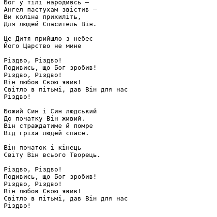
Бог у тілі народивсь –

Ангел пастухам звістив – 

Ви коліна прихиліть,

Для людей Спаситель Він.

Це Дитя прийшло з небес

Його Царство не мине

Різдво, Різдво!

Подивись, що Бог зробив!

Різдво, Різдво!

Він любов Свою явив!

Світло в пітьмі, дав Він для нас 

Різдво!

Божий Син і Син людський

До початку Він живий.

Він страждатиме й помре

Від гріха людей спасе.

Він початок і кінець

Світу Він всього Творець.

Різдво, Різдво!

Подивись, що Бог зробив!

Різдво, Різдво!

Він любов Свою явив!

Світло в пітьмі, дав Він для нас 
