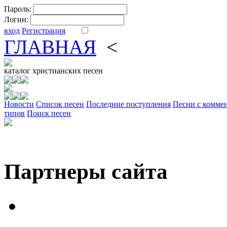
Пароль:
Логин:
вход
Регистрация
ГЛАВНАЯ
<
ФОРУМ
DV
каталог
христианских песен
Новости
Cписок песен
Последние поступления
Песни с комме
типов
Поиск песен
Партнеры сайта