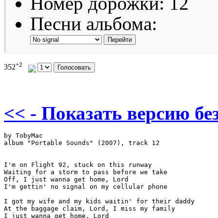
Номер дорожки: 12
Песни альбома:
+2
352
<< - Показать версию без
by TobyMac

album "Portable Sounds" (2007), track 12

I'm on Flight 92, stuck on this runway

Waiting for a storm to pass before we take

Off, I just wanna get home, Lord

I'm gettin' no signal on my cellular phone

I got my wife and my kids waitin' for their daddy

At the baggage claim, Lord, I miss my family

I just wanna get home, Lord
