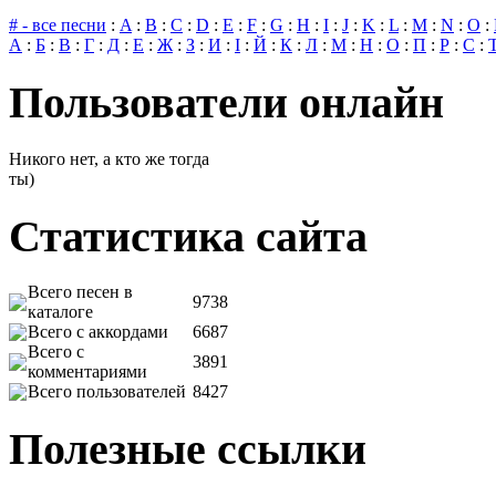
# - все песни
:
A
:
B
:
C
:
D
:
E
:
F
:
G
:
H
:
I
:
J
:
K
:
L
:
M
:
N
:
O
:
А
:
Б
:
В
:
Г
:
Д
:
Е
:
Ж
:
З
:
И
:
І
:
Й
:
К
:
Л
:
М
:
Н
:
О
:
П
:
Р
:
С
:
Пользователи онлайн
Никого нет, а кто же тогда
ты)
Статистика сайта
Всего песен в
9738
каталоге
Всего с аккордами
6687
Всего с
3891
комментариями
Всего пользователей
8427
Полезные ссылки