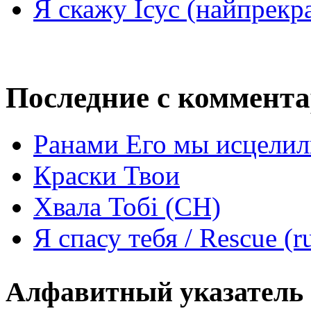
Я скажу Ісус (найпрекр
Последние с коммент
Ранами Его мы исцелил
Краски Твои
Хвала Тобі (СН)
Я спасу тебя / Rescue (r
Алфавитный указатель 