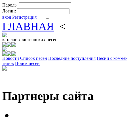
Пароль:
Логин:
вход
Регистрация
ГЛАВНАЯ
<
ФОРУМ
DV
каталог
христианских песен
Новости
Cписок песен
Последние поступления
Песни с комме
типов
Поиск песен
Партнеры сайта