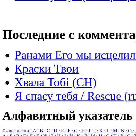
Последние с коммент
Ранами Его мы исцелил
Краски Твои
Хвала Тобі (СН)
Я спасу тебя / Rescue (r
Алфавитный указатель 
# - все песни
:
A
:
B
:
C
:
D
:
E
:
F
:
G
:
H
:
I
:
J
:
K
:
L
:
M
:
N
:
O
: