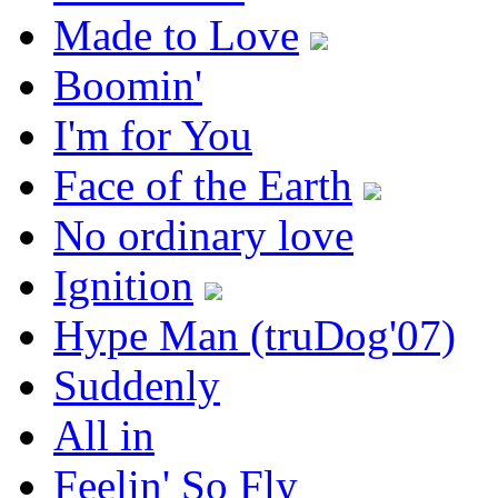
Made to Love
Boomin'
I'm for You
Face of the Earth
No ordinary love
Ignition
Hype Man (truDog'07)
Suddenly
All in
Feelin' So Fly