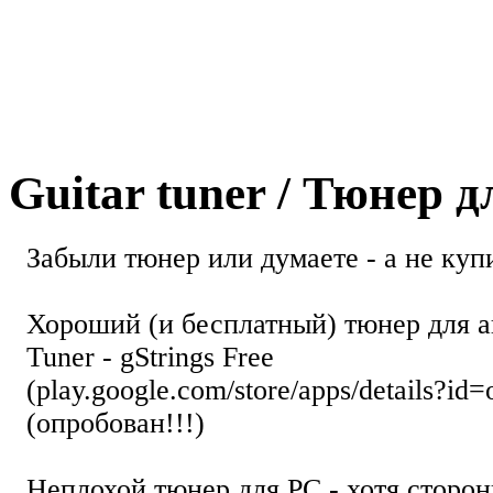
Guitar tuner / Тюнер 
Забыли тюнер или думаете - а не купи
Хороший (и бесплатный) тюнер для а
Tuner - gStrings Free
(play.google.com/store/apps/details?id=
(опробован!!!)
Неплохой тюнер для РС - хотя стор