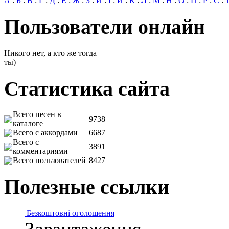
А
:
Б
:
В
:
Г
:
Д
:
Е
:
Ж
:
З
:
И
:
І
:
Й
:
К
:
Л
:
М
:
Н
:
О
:
П
:
Р
:
С
:
Пользователи онлайн
Никого нет, а кто же тогда
ты)
Статистика сайта
Всего песен в
9738
каталоге
Всего с аккордами
6687
Всего с
3891
комментариями
Всего пользователей
8427
Полезные ссылки
Безкоштовні оголошення