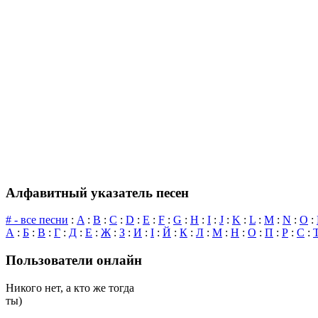
Алфавитный указатель песен
# - все песни
:
A
:
B
:
C
:
D
:
E
:
F
:
G
:
H
:
I
:
J
:
K
:
L
:
M
:
N
:
O
:
А
:
Б
:
В
:
Г
:
Д
:
Е
:
Ж
:
З
:
И
:
І
:
Й
:
К
:
Л
:
М
:
Н
:
О
:
П
:
Р
:
С
:
Пользователи онлайн
Никого нет, а кто же тогда
ты)