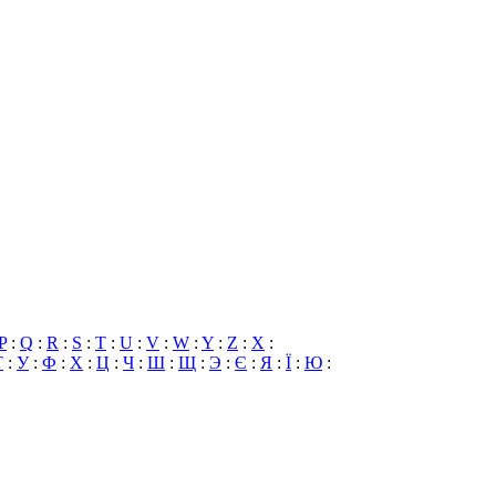
P
:
Q
:
R
:
S
:
T
:
U
:
V
:
W
:
Y
:
Z
:
X
:
Т
:
У
:
Ф
:
Х
:
Ц
:
Ч
:
Ш
:
Щ
:
Э
:
Є
:
Я
:
Ї
:
Ю
: