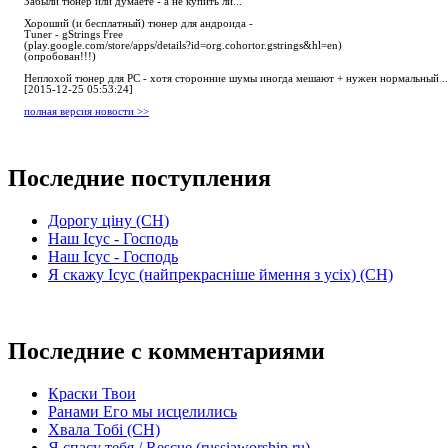
Забыли тюнер или думаете - а не купить ли...
Хороший (и бесплатный) тюнер для андроида -
Tuner - gStrings Free
(play.google.com/store/apps/details?id=org.cohortor.gstrings&hl=en)
(опробован!!!)
Неплохой тюнер для РС - хотя сторонние шумы иногда мешают + нужен нормальный ..
[2015-12-25 05:53:24]
полная версия новости >>
Последние поступления
Дорогу ціну (СН)
Наш Ісус - Господь
Наш Ісус - Господь
Я скажу Ісус (найпрекрасніше ймення з усіх) (СН)
Последние с комментариями
Краски Твои
Ранами Его мы исцелились
Хвала Тобі (СН)
Я спасу тебя / Rescue (russiaworship.ru)