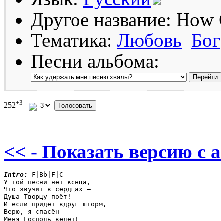
Другое название: How 
Тематика:
Любовь
Бог
Песни альбома:
+3
252
<< - Показать версию c 
Intro:
 F|Bb|F|C

У той песни нет конца,

Что звучит в сердцах —

Душа Творцу поёт!

И если придёт вдруг шторм,

Верю, я спасён —   

Меня Господь ведёт!
