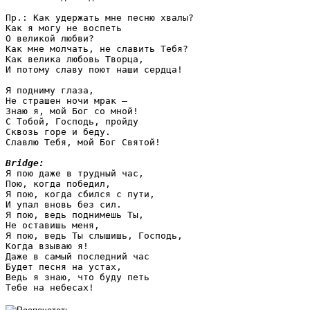
Пр.: Как удержать мне песню хвалы?

Как я могу не воспеть

О великой любви?

Как мне молчать, не славить Тебя?

Как велика любовь Творца,

И потому славу поют наши сердца!

Я подниму глаза,

Не страшен ночи мрак —

Знаю я, мой Бог со мной!

С Тобой, Господь, пройду

Сквозь горе и беду.

Славлю Тебя, мой Бог Святой!

Bridge:

Я пою даже в трудный час,

Пою, когда победил,

Я пою, когда сбился с пути,

И упал вновь без сил.

Я пою, ведь поднимешь Ты,

Не оставишь меня,

Я пою, ведь Ты слышишь, Господь,

Когда взываю я!

Даже в самый последний час

Будет песня на устах,

Ведь я знаю, что буду петь

Тебе на небесах!