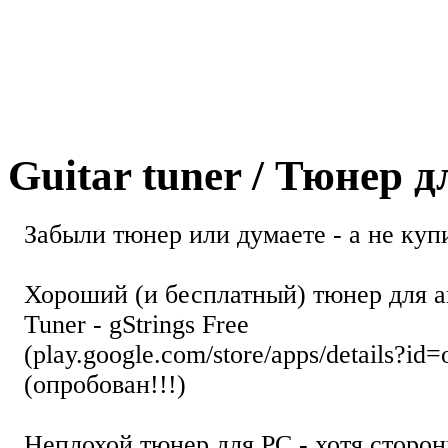
Guitar tuner / Тюнер 
Забыли тюнер или думаете - а не купи
Хороший (и бесплатный) тюнер для а
Tuner - gStrings Free
(play.google.com/store/apps/details?id=
(опробован!!!)
Неплохой тюнер для РС - хотя стор