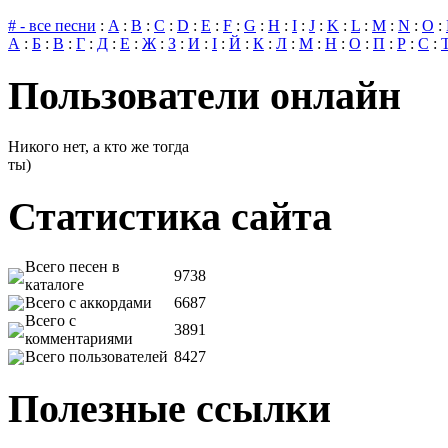
# - все песни
:
A
:
B
:
C
:
D
:
E
:
F
:
G
:
H
:
I
:
J
:
K
:
L
:
M
:
N
:
O
:
А
:
Б
:
В
:
Г
:
Д
:
Е
:
Ж
:
З
:
И
:
І
:
Й
:
К
:
Л
:
М
:
Н
:
О
:
П
:
Р
:
С
:
Пользователи онлайн
Никого нет, а кто же тогда
ты)
Статистика сайта
Всего песен в
9738
каталоге
Всего с аккордами
6687
Всего с
3891
комментариями
Всего пользователей
8427
Полезные ссылки