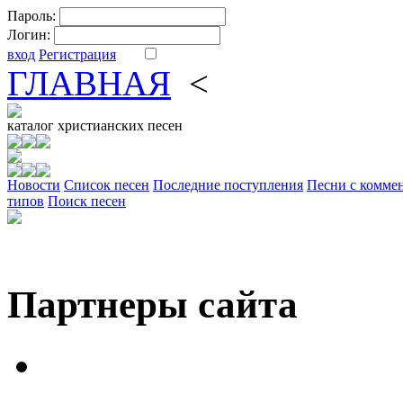
Пароль:
Логин:
вход
Регистрация
ГЛАВНАЯ
<
ФОРУМ
DV
каталог
христианских песен
Новости
Cписок песен
Последние поступления
Песни с комме
типов
Поиск песен
Партнеры сайта