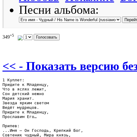
Песни альбома:
+5
349
<< - Показать версию без
1 Куплет:

Придите к Младенцу, 

Что в яслях лежит, 

Сон детский нежно 

Мария хранит.

Звезда ярким светом

Ведёт мудрецов.

Придите к Младенцу, 

Прославим Его…

Припев:

...Имя — Он Господь, Крепкий Бог, 

Совтеник чудный, Мира князь,  
