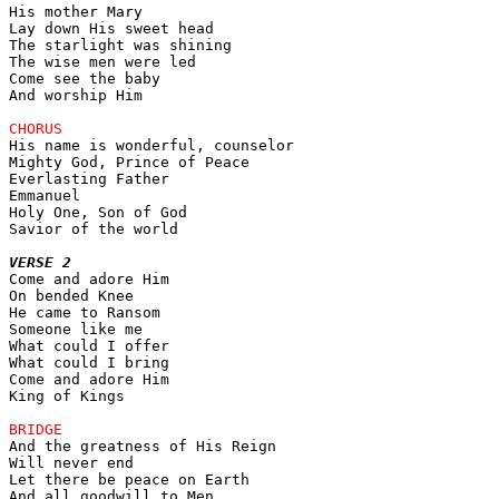
His mother Mary

Lay down His sweet head

The starlight was shining

The wise men were led

Come see the baby

And worship Him

His name is wonderful, counselor

Mighty God, Prince of Peace

Everlasting Father

Emmanuel

Holy One, Son of God

Savior of the world

VERSE 2

Come and adore Him

On bended Knee

He came to Ransom

Someone like me

What could I offer

What could I bring

Come and adore Him

King of Kings

And the greatness of His Reign

Will never end

Let there be peace on Earth

And all goodwill to Men
