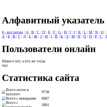
Алфавитный указатель 
# - все песни
:
A
:
B
:
C
:
D
:
E
:
F
:
G
:
H
:
I
:
J
:
K
:
L
:
M
:
N
:
O
:
А
:
Б
:
В
:
Г
:
Д
:
Е
:
Ж
:
З
:
И
:
І
:
Й
:
К
:
Л
:
М
:
Н
:
О
:
П
:
Р
:
С
:
Пользователи онлайн
Никого нет, а кто же тогда
ты)
Статистика сайта
Всего песен в
9738
каталоге
Всего с аккордами
6687
Всего с
3891
комментариями