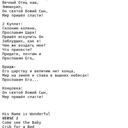
Вечный Отец наш,

Эммануил,

Он святой Божий Сын,

Мир пришёл спасти!

2 Куплет:

Склоним колени, 

Прославим Царя!

Пришёл искупить Он

Заблудших, как я!

Чем же воздать мне?

Что принести?

Придите, почтим и

Прославим Его…

Бридж: 

Его царству и величию нет конца,

Мир на земле и слава в вышних небесах!

Прославим Его...

Концовка:

Он святой Божий Сын,

Мир пришёл спасти!

VERSE 1

Come see the Baby

Crib for a Bed
