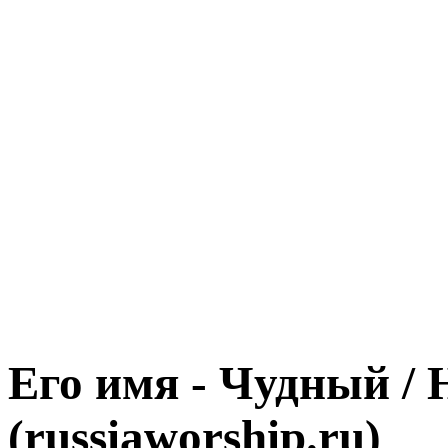
Его имя - Чудный / 
(russiaworship.ru)