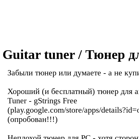
Guitar tuner / Тюнер 
Забыли тюнер или думаете - а не купи
Хороший (и бесплатный) тюнер для а
Tuner - gStrings Free
(play.google.com/store/apps/details?id=
(опробован!!!)
Неплохой тюнер для РС - хотя стор