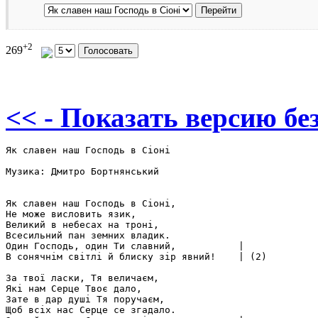
+2
269
<< - Показать версию без
Як славен наш Господь в Сіоні

Музика: Дмитро Бортнянський

Як славен наш Господь в Сіоні,

Не може висловить язик,

Великий в небесах на троні,

Всесильний пан земних владик.

Один Господь, один Ти славний,           |

В сонячнім світлі й блиску зір явний!    | (2)

За твої ласки, Тя величаєм,

Які нам Серце Твоє дало,

Зате в дар душі Тя поручаєм,

Щоб всіх нас Серце се згадало.
