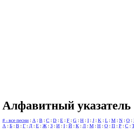
Алфавитный указатель 
# - все песни
:
A
:
B
:
C
:
D
:
E
:
F
:
G
:
H
:
I
:
J
:
K
:
L
:
M
:
N
:
O
:
А
:
Б
:
В
:
Г
:
Д
:
Е
:
Ж
:
З
:
И
:
І
:
Й
:
К
:
Л
:
М
:
Н
:
О
:
П
:
Р
:
С
: