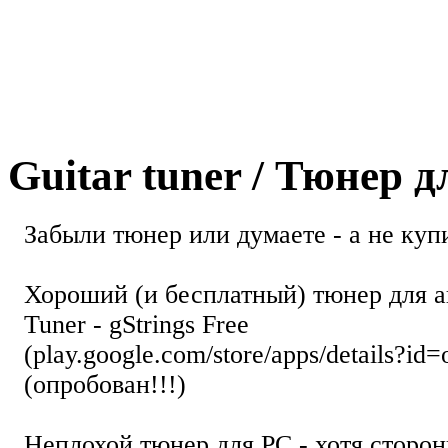
Guitar tuner / Тюнер 
Забыли тюнер или думаете - а не купи
Хороший (и бесплатный) тюнер для а
Tuner - gStrings Free
(play.google.com/store/apps/details?id=
(опробован!!!)
Неплохой тюнер для РС - хотя стор