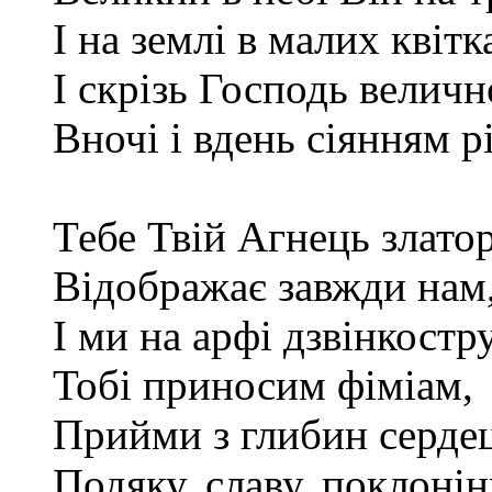
І на землі в малих квітк
І скрізь Господь велич
Вночі і вдень сіянням р
Тебе Твій Агнець злато
Відображає завжди нам
І ми на арфі дзвінкостр
Тобі приносим фіміам,
Прийми з глибин сердец
Подяку, славу, поклонін