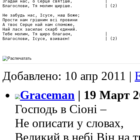
Згадай нас, о Серце святіше,             |

Благослови, Тя молим щиріше.             | (2)

Не забудь нас, Ісусе, наш Боже;

Прости нам грішним всі провини

А твоє Серце най нам споможе,

Най ласк засилає скарб єдиний.

Тебе молим, Тя щиро благаєм,             |

Благослови, Ісусе, взиваєм!              | (2)

Добавлено: 10 апр 2011 |
Graceman
| 19 Март 2
Господь в Сіоні –
Не описати у словах,
Великий в небі Він на т