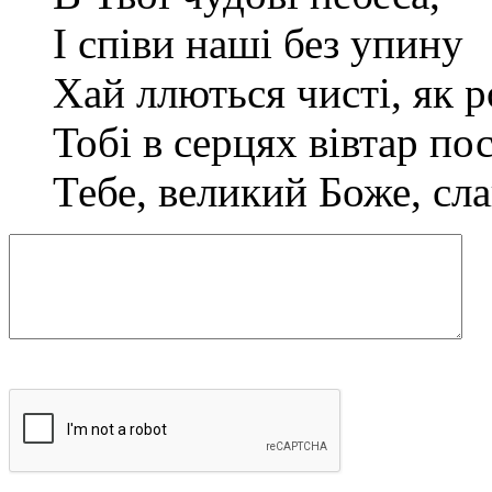
І співи наші без упину
Хай ллються чисті, як р
Тобі в серцях вівтар по
Тебе, великий Боже, сл