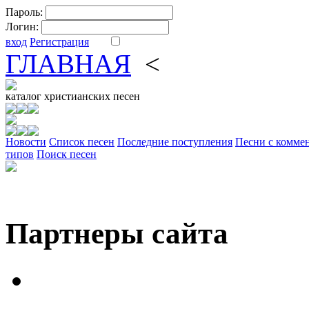
Пароль:
Логин:
вход
Регистрация
ГЛАВНАЯ
<
ФОРУМ
DV
каталог
христианских песен
Новости
Cписок песен
Последние поступления
Песни с комме
типов
Поиск песен
Партнеры сайта