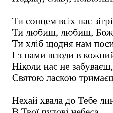
Ти сонцем всіх нас зігр
Ти любиш, любиш, Боже
Ти хліб щодня нам пос
І з нами всюди в кожний
Ніколи нас не забуваєш,
Святою ласкою тримає
Нехай хвала до Тебе ли
В Твої чудові небеса,