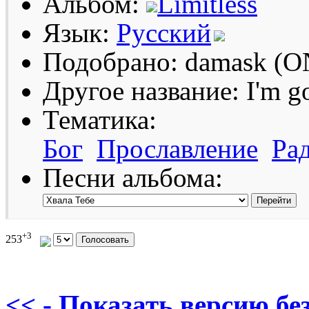
Альбом:
Limitless
Язык:
Русский
Подобрано: damask (O
Другое название: I'm g
Тематика:
Бог
Прославление
Ра
Песни альбома:
+3
253
<< - Показать версию без