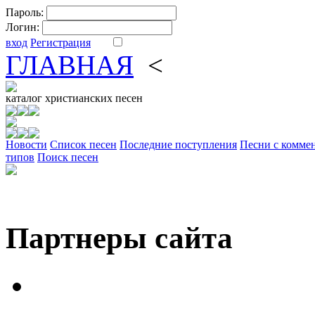
Пароль:
Логин:
вход
Регистрация
ГЛАВНАЯ
<
ФОРУМ
DV
каталог
христианских песен
Новости
Cписок песен
Последние поступления
Песни с комме
типов
Поиск песен
Партнеры сайта