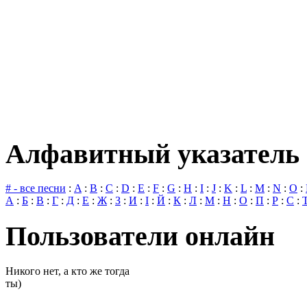
Алфавитный указатель 
# - все песни
:
A
:
B
:
C
:
D
:
E
:
F
:
G
:
H
:
I
:
J
:
K
:
L
:
M
:
N
:
O
:
А
:
Б
:
В
:
Г
:
Д
:
Е
:
Ж
:
З
:
И
:
І
:
Й
:
К
:
Л
:
М
:
Н
:
О
:
П
:
Р
:
С
:
Пользователи онлайн
Никого нет, а кто же тогда
ты)