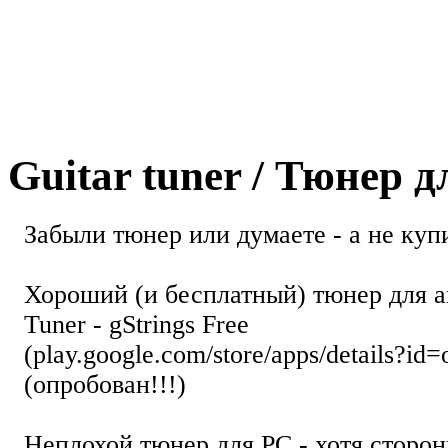
Guitar tuner / Тюнер 
Забыли тюнер или думаете - а не купи
Хороший (и бесплатный) тюнер для а
Tuner - gStrings Free
(play.google.com/store/apps/details?id=
(опробован!!!)
Неплохой тюнер для РС - хотя стор