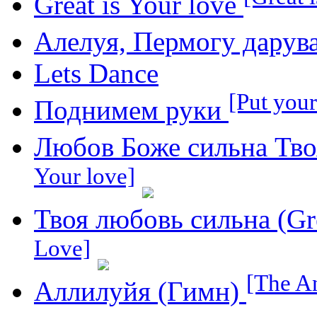
Great is Your love
Алелуя, Пермогу дарув
Lets Dance
[Put you
Поднимем руки
Любов Боже сильна Твоя
Your love]
Твоя любовь сильна (Gr
Love]
[The An
Аллилуйя (Гимн)