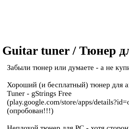
Guitar tuner / Тюнер 
Забыли тюнер или думаете - а не купи
Хороший (и бесплатный) тюнер для а
Tuner - gStrings Free
(play.google.com/store/apps/details?id=
(опробован!!!)
Неплохой тюнер для РС - хотя стор