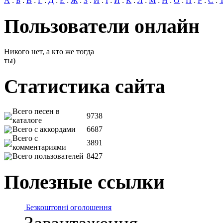
А
:
Б
:
В
:
Г
:
Д
:
Е
:
Ж
:
З
:
И
:
І
:
Й
:
К
:
Л
:
М
:
Н
:
О
:
П
:
Р
:
С
:
Пользователи онлайн
Никого нет, а кто же тогда
ты)
Статистика сайта
Всего песен в
9738
каталоге
Всего с аккордами
6687
Всего с
3891
комментариями
Всего пользователей
8427
Полезные ссылки
Безкоштовні оголошення