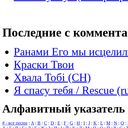
Последние с коммент
Ранами Его мы исцелил
Краски Твои
Хвала Тобі (СН)
Я спасу тебя / Rescue (r
Алфавитный указатель 
# - все песни
:
A
:
B
:
C
:
D
:
E
:
F
:
G
:
H
:
I
:
J
:
K
:
L
:
M
:
N
:
O
: