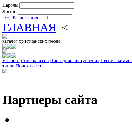
Пароль:
Логин:
вход
Регистрация
ГЛАВНАЯ
<
ФОРУМ
DV
каталог
христианских песен
Новости
Cписок песен
Последние поступления
Песни с комме
типов
Поиск песен
Партнеры сайта