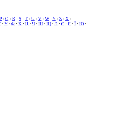
P
:
Q
:
R
:
S
:
T
:
U
:
V
:
W
:
Y
:
Z
:
X
:
Т
:
У
:
Ф
:
Х
:
Ц
:
Ч
:
Ш
:
Щ
:
Э
:
Є
:
Я
:
Ї
:
Ю
: