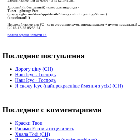
Забыли тюнер или думаете - а не купить ли...
Хороший (и бесплатный) тюнер для андроида -
Tuner - gStrings Free
(play.google.com/store/apps/details?id=org.cohortor.gstrings&hl=en)
(опробован!!!)
Неплохой тюнер для РС - хотя сторонние шумы иногда мешают + нужен нормальный ..
[2015-12-25 05:53:24]
полная версия новости >>
Последние поступления
Дорогу ціну (СН)
Наш Ісус - Господь
Наш Ісус - Господь
Я скажу Ісус (найпрекрасніше ймення з усіх) (СН)
Последние с комментариями
Краски Твои
Ранами Его мы исцелились
Хвала Тобі (СН)
Я спасу тебя / Rescue (russiaworship.ru)