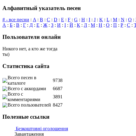
Алфавитный указатель песен
# - все песни
:
A
:
B
:
C
:
D
:
E
:
F
:
G
:
H
:
I
:
J
:
K
:
L
:
M
:
N
:
O
:
А
:
Б
:
В
:
Г
:
Д
:
Е
:
Ж
:
З
:
И
:
І
:
Й
:
К
:
Л
:
М
:
Н
:
О
:
П
:
Р
:
С
:
Пользователи онлайн
Никого нет, а кто же тогда
ты)
Статистика сайта
Всего песен в
9738
каталоге
Всего с аккордами
6687
Всего с
3891
комментариями
Всего пользователей
8427
Полезные ссылки
Безкоштовні оголошення
Завантаження