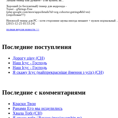
Забыли тюнер или думаете - а не купить ли...
Хороший (и бесплатный) тюнер для андроида -
Tuner - gStrings Free
(play.google.com/store/apps/details?id=org.cohortor.gstrings&hl=en)
(опробован!!!)
Неплохой тюнер для РС - хотя сторонние шумы иногда мешают + нужен нормальный ..
[2015-12-25 05:53:24]
полная версия новости >>
Последние поступления
Дорогу ціну (СН)
Наш Ісус - Господь
Наш Ісус - Господь
Я скажу Ісус (найпрекрасніше ймення з усіх) (СН)
Последние с комментариями
Краски Твои
Ранами Его мы исцелились
Хвала Тобі (СН)
Я спасу тебя / Rescue (russiaworship.ru)