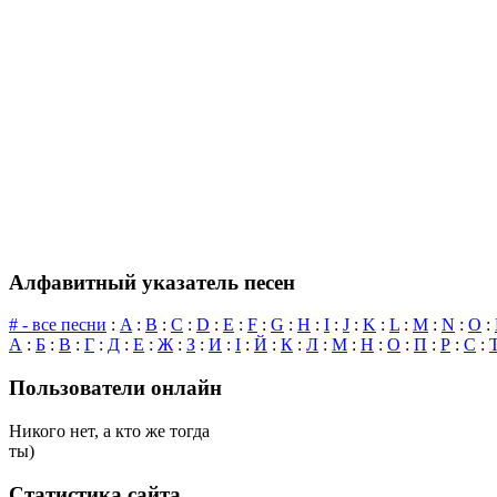
Алфавитный указатель песен
# - все песни
:
A
:
B
:
C
:
D
:
E
:
F
:
G
:
H
:
I
:
J
:
K
:
L
:
M
:
N
:
O
:
А
:
Б
:
В
:
Г
:
Д
:
Е
:
Ж
:
З
:
И
:
І
:
Й
:
К
:
Л
:
М
:
Н
:
О
:
П
:
Р
:
С
:
Пользователи онлайн
Никого нет, а кто же тогда
ты)
Статистика сайта