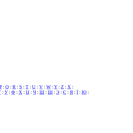
P
:
Q
:
R
:
S
:
T
:
U
:
V
:
W
:
Y
:
Z
:
X
:
Т
:
У
:
Ф
:
Х
:
Ц
:
Ч
:
Ш
:
Щ
:
Э
:
Є
:
Я
:
Ї
:
Ю
: