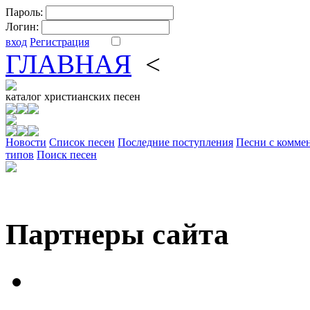
Пароль:
Логин:
вход
Регистрация
ГЛАВНАЯ
<
ФОРУМ
DV
каталог
христианских песен
Новости
Cписок песен
Последние поступления
Песни с комме
типов
Поиск песен
Партнеры сайта