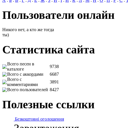
А
:
Б
:
В
:
Г
:
Д
:
Е
:
Ж
:
З
:
И
:
І
:
Й
:
К
:
Л
:
М
:
Н
:
О
:
П
:
Р
:
С
:
Пользователи онлайн
Никого нет, а кто же тогда
ты)
Статистика сайта
Всего песен в
9738
каталоге
Всего с аккордами
6687
Всего с
3891
комментариями
Всего пользователей
8427
Полезные ссылки
Безкоштовні оголошення