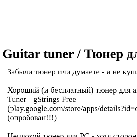
Guitar tuner / Тюнер 
Забыли тюнер или думаете - а не купи
Хороший (и бесплатный) тюнер для а
Tuner - gStrings Free
(play.google.com/store/apps/details?id=
(опробован!!!)
Неплохой тюнер для РС - хотя стор