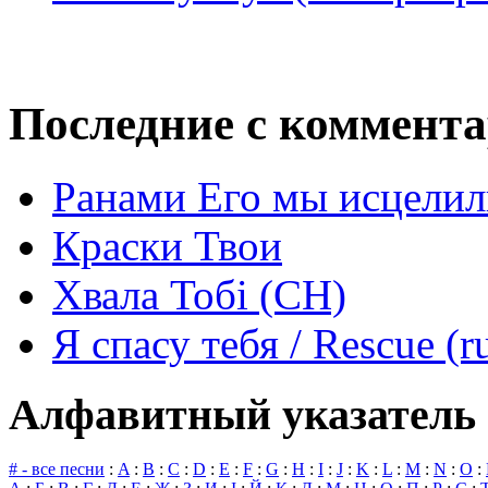
Последние с коммент
Ранами Его мы исцелил
Краски Твои
Хвала Тобі (СН)
Я спасу тебя / Rescue (r
Алфавитный указатель 
# - все песни
:
A
:
B
:
C
:
D
:
E
:
F
:
G
:
H
:
I
:
J
:
K
:
L
:
M
:
N
:
O
: