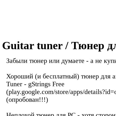
Guitar tuner / Тюнер 
Забыли тюнер или думаете - а не купи
Хороший (и бесплатный) тюнер для а
Tuner - gStrings Free
(play.google.com/store/apps/details?id=
(опробован!!!)
Неплохой тюнер для РС - хотя стор