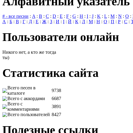
Алфавитный указатель 
# - все песни
:
A
:
B
:
C
:
D
:
E
:
F
:
G
:
H
:
I
:
J
:
K
:
L
:
M
:
N
:
O
:
А
:
Б
:
В
:
Г
:
Д
:
Е
:
Ж
:
З
:
И
:
І
:
Й
:
К
:
Л
:
М
:
Н
:
О
:
П
:
Р
:
С
:
Пользователи онлайн
Никого нет, а кто же тогда
ты)
Статистика сайта
Всего песен в
9738
каталоге
Всего с аккордами
6687
Всего с
3891
комментариями
Всего пользователей
8427
Полезные ссылки