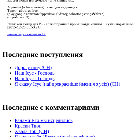
Забыли тюнер или думаете - а не купить ли...
Хороший (и бесплатный) тюнер для андроида -
Tuner - gStrings Free
(play.google.com/store/apps/details?id=org.cohortor.gstrings&hl=en)
(опробован!!!)
Неплохой тюнер для РС - хотя сторонние шумы иногда мешают + нужен нормальный ..
[2015-12-25 05:53:24]
полная версия новости >>
Последние поступления
Дорогу ціну (СН)
Наш Ісус - Господь
Наш Ісус - Господь
Я скажу Ісус (найпрекрасніше ймення з усіх) (СН)
Последние с комментариями
Ранами Его мы исцелились
Краски Твои
Хвала Тобі (СН)
Я спасу тебя / Rescue (russiaworship.ru)