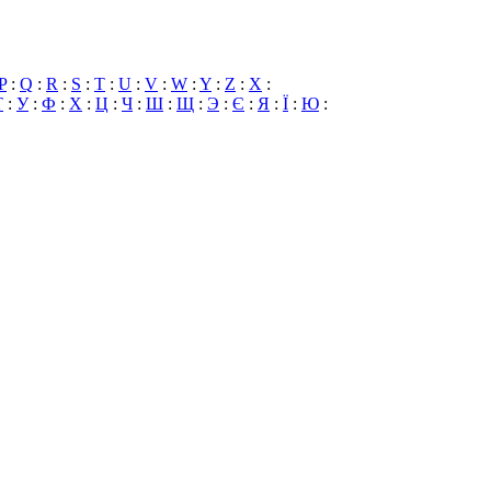
P
:
Q
:
R
:
S
:
T
:
U
:
V
:
W
:
Y
:
Z
:
X
:
Т
:
У
:
Ф
:
Х
:
Ц
:
Ч
:
Ш
:
Щ
:
Э
:
Є
:
Я
:
Ї
:
Ю
: