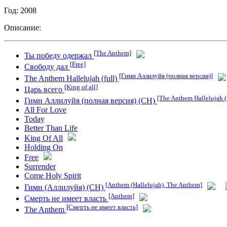
Год: 2008
Описание:
[The Anthem]
Ты победу одержал
[Free]
Свободу дал
[Гимн Аллилуйя (полная версия)]
The Anthem Hallelujah (full)
[King of all]
Царь всего
[The Anthem Hallelujah (f
Гимн Аллилуйя (полная версия) (СН)
All For Love
Today
Better Than Life
King Of All
Holding On
Free
Surrender
Come Holy Spirit
[Anthem (Hallelujah), The Anthem]
Гимн (Аллилуйя) (СН)
[Anthem]
Смерть не имеет власть
[Смерть не имеет власть]
The Anthem