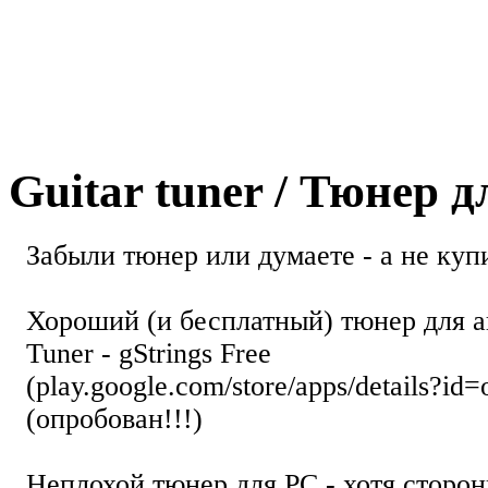
Guitar tuner / Тюнер 
Забыли тюнер или думаете - а не купи
Хороший (и бесплатный) тюнер для а
Tuner - gStrings Free
(play.google.com/store/apps/details?id=
(опробован!!!)
Неплохой тюнер для РС - хотя стор