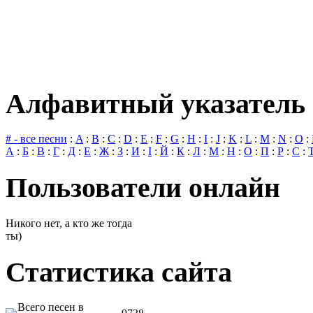
Алфавитный указатель 
# - все песни
:
A
:
B
:
C
:
D
:
E
:
F
:
G
:
H
:
I
:
J
:
K
:
L
:
M
:
N
:
O
:
А
:
Б
:
В
:
Г
:
Д
:
Е
:
Ж
:
З
:
И
:
І
:
Й
:
К
:
Л
:
М
:
Н
:
О
:
П
:
Р
:
С
:
Пользователи онлайн
Никого нет, а кто же тогда
ты)
Статистика сайта
Всего песен в