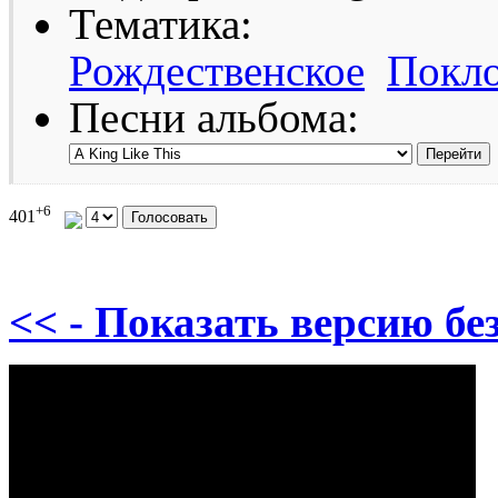
Тематика:
Рождественское
Покл
Песни альбома:
+6
401
<< - Показать версию без