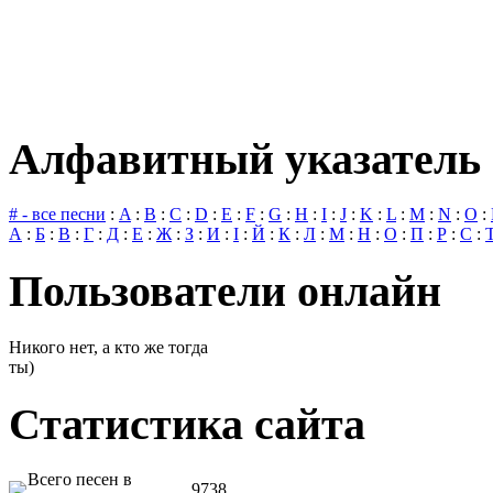
Алфавитный указатель 
# - все песни
:
A
:
B
:
C
:
D
:
E
:
F
:
G
:
H
:
I
:
J
:
K
:
L
:
M
:
N
:
O
:
А
:
Б
:
В
:
Г
:
Д
:
Е
:
Ж
:
З
:
И
:
І
:
Й
:
К
:
Л
:
М
:
Н
:
О
:
П
:
Р
:
С
:
Пользователи онлайн
Никого нет, а кто же тогда
ты)
Статистика сайта
Всего песен в
9738