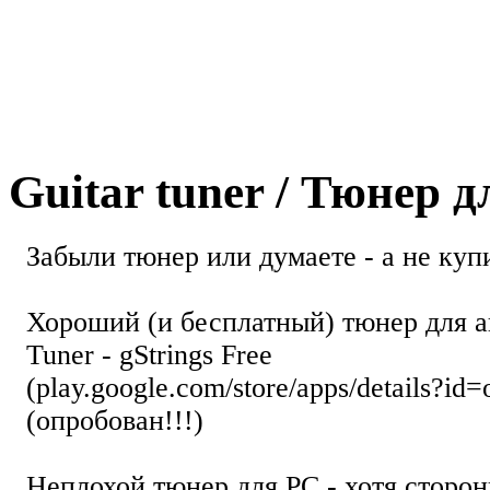
Guitar tuner / Тюнер 
Забыли тюнер или думаете - а не купи
Хороший (и бесплатный) тюнер для а
Tuner - gStrings Free
(play.google.com/store/apps/details?id=
(опробован!!!)
Неплохой тюнер для РС - хотя стор