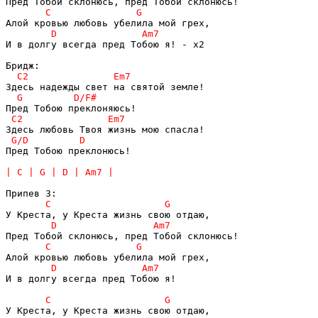
И в долгу всегда пред Тобою я! - x2

Пред Тобою преклонюсь!

И в долгу всегда пред Тобою я!
