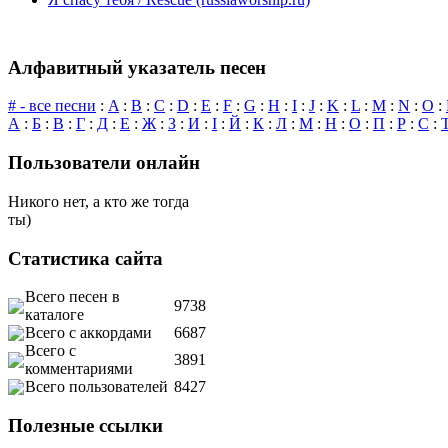
Алфавитный указатель песен
# - все песни
:
A
:
B
:
C
:
D
:
E
:
F
:
G
:
H
:
I
:
J
:
K
:
L
:
M
:
N
:
O
:
А
:
Б
:
В
:
Г
:
Д
:
Е
:
Ж
:
З
:
И
:
І
:
Й
:
К
:
Л
:
М
:
Н
:
О
:
П
:
Р
:
С
:
Пользователи онлайн
Никого нет, а кто же тогда
ты)
Статистика сайта
Всего песен в
9738
каталоге
Всего с аккордами
6687
Всего с
3891
комментариями
Всего пользователей
8427
Полезные ссылки