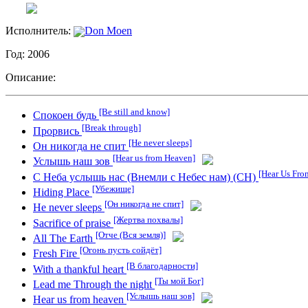
Исполнитель:
Don Moen
Год: 2006
Описание:
[Be still and know]
Спокоен будь
[Break through]
Прорвись
[He never sleeps]
Он никогда не спит
[Hear us from Heaven]
Услышь наш зов
[Hear Us Fro
С Неба услышь нас (Внемли с Небес нам) (СН)
[Убежище]
Hiding Place
[Он никогда не спит]
He never sleeps
[Жертва похвалы]
Sacrifice of praise
[Отче (Вся земля)]
All The Earth
[Огонь пусть сойдёт]
Fresh Fire
[В благодарности]
With a thankful heart
[Ты мой Бог]
Lead me Through the night
[Услышь наш зов]
Hear us from heaven