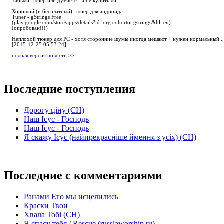
Забыли тюнер или думаете - а не купить ли...
Хороший (и бесплатный) тюнер для андроида -
Tuner - gStrings Free
(play.google.com/store/apps/details?id=org.cohortor.gstrings&hl=en)
(опробован!!!)
Неплохой тюнер для РС - хотя сторонние шумы иногда мешают + нужен нормальный ..
[2015-12-25 05:53:24]
полная версия новости >>
Последние поступления
Дорогу ціну (СН)
Наш Ісус - Господь
Наш Ісус - Господь
Я скажу Ісус (найпрекрасніше ймення з усіх) (СН)
Последние с комментариями
Ранами Его мы исцелились
Краски Твои
Хвала Тобі (СН)
Я спасу тебя / Rescue (russiaworship.ru)