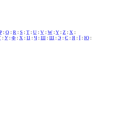
P
:
Q
:
R
:
S
:
T
:
U
:
V
:
W
:
Y
:
Z
:
X
:
Т
:
У
:
Ф
:
Х
:
Ц
:
Ч
:
Ш
:
Щ
:
Э
:
Є
:
Я
:
Ї
:
Ю
: