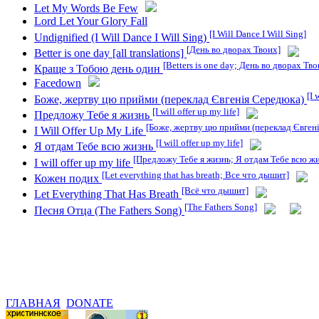
Let My Words Be Few
Lord Let Your Glory Fall
[I Will Dance I Will Sing]
Undignified (I Will Dance I Will Sing)
[День во дворах Твоих]
Better is one day [all translations]
[Betters is one day; День во дворах Тво
Краще з Тобою день один
Facedown
[I 
Боже, жертву цю прийми (переклад Євгенія Середюка)
[I will offer up my life]
Предложу Тебе я жизнь
[Боже, жертву цю прийми (переклад Євгені
I Will Offer Up My Life
[I will offer up my life]
Я отдам Тебе всю жизнь
[Предложу Тебе я жизнь; Я отдам Тебе всю ж
I will offer up my life
[Let everything that has breath; Все что дышит]
Кожен подих
[Всё что дышит]
Let Everything That Has Breath
[The Fathers Song]
Песня Отца (The Fathers Song)
ГЛАВНАЯ
DONATE