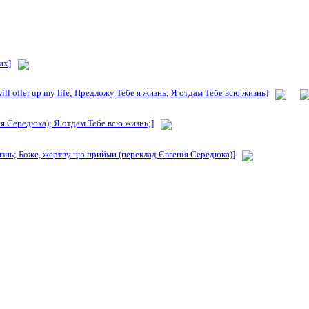
их]
will offer up my life; Предложу Тебе я жизнь; Я отдам Тебе всю жизнь]
я Середюка); Я отдам Тебе всю жизнь;]
изнь; Боже, жертву цю прийми (переклад Євгенія Середюка)]