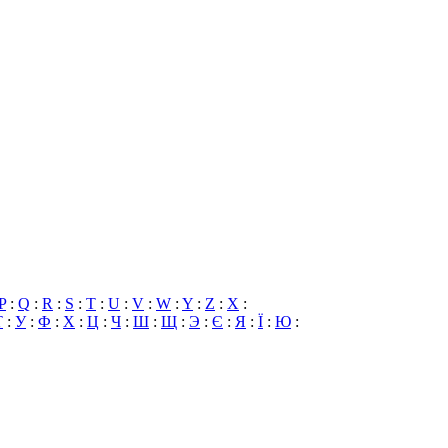
P
:
Q
:
R
:
S
:
T
:
U
:
V
:
W
:
Y
:
Z
:
X
:
Т
:
У
:
Ф
:
Х
:
Ц
:
Ч
:
Ш
:
Щ
:
Э
:
Є
:
Я
:
Ї
:
Ю
: