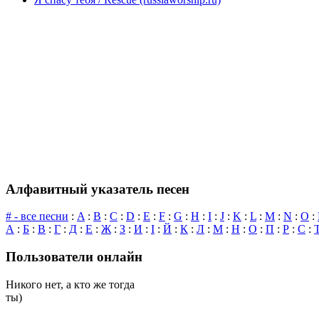
Алфавитный указатель песен
# - все песни
:
A
:
B
:
C
:
D
:
E
:
F
:
G
:
H
:
I
:
J
:
K
:
L
:
M
:
N
:
O
:
А
:
Б
:
В
:
Г
:
Д
:
Е
:
Ж
:
З
:
И
:
І
:
Й
:
К
:
Л
:
М
:
Н
:
О
:
П
:
Р
:
С
:
Пользователи онлайн
Никого нет, а кто же тогда
ты)