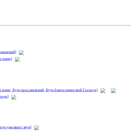
славлений]
ur name]
ur name; Будь прославлений; Будь благословен мой Господь]
подь]
огда умолкнет звук]