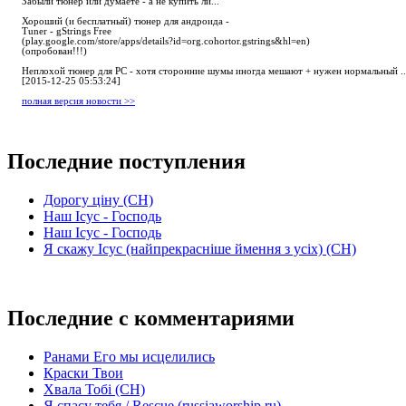
Забыли тюнер или думаете - а не купить ли...
Хороший (и бесплатный) тюнер для андроида -
Tuner - gStrings Free
(play.google.com/store/apps/details?id=org.cohortor.gstrings&hl=en)
(опробован!!!)
Неплохой тюнер для РС - хотя сторонние шумы иногда мешают + нужен нормальный ..
[2015-12-25 05:53:24]
полная версия новости >>
Последние поступления
Дорогу ціну (СН)
Наш Ісус - Господь
Наш Ісус - Господь
Я скажу Ісус (найпрекрасніше ймення з усіх) (СН)
Последние с комментариями
Ранами Его мы исцелились
Краски Твои
Хвала Тобі (СН)
Я спасу тебя / Rescue (russiaworship.ru)