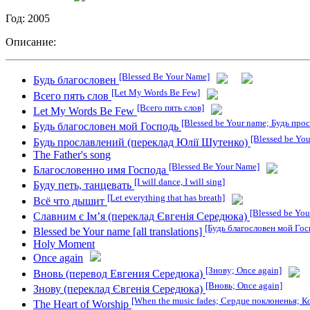
Год: 2005
Описание:
[Blessed Be Your Name]
Будь благословен
[Let My Words Be Few]
Всего пять слов
[Всего пять слов]
Let My Words Be Few
[Blessed be Your name; Будь про
Будь благословен мой Господь
[Blessed be Yo
Будь прославлений (переклад Юлії Шутенко)
The Father's song
[Blessed Be Your Name]
Благословенно имя Господа
[I will dance, I will sing]
Буду петь, танцевать
[Let everything that has breath]
Всё что дышит
[Blessed be Yo
Славним є Ім’я (переклад Євгенія Середюка)
[Будь благословен мой Гос
Blessed be Your name [all translations]
Holy Moment
Once again
[Знову; Once again]
Вновь (перевод Евгения Середюка)
[Вновь; Once again]
Знову (переклад Євгенія Середюка)
[When the music fades; Сердце поклоненья; К
The Heart of Worship