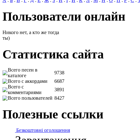
А
:
Б
:
В
:
Г
:
Д
:
Е
:
Ж
:
З
:
И
:
І
:
Й
:
К
:
Л
:
М
:
Н
:
О
:
П
:
Р
:
С
:
Пользователи онлайн
Никого нет, а кто же тогда
ты)
Статистика сайта
Всего песен в
9738
каталоге
Всего с аккордами
6687
Всего с
3891
комментариями
Всего пользователей
8427
Полезные ссылки
Безкоштовні оголошення