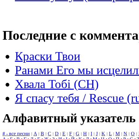
Последние с коммент
Краски Твои
Ранами Его мы исцелил
Хвала Тобі (СН)
Я спасу тебя / Rescue (r
Алфавитный указатель 
# - все песни
:
A
:
B
:
C
:
D
:
E
:
F
:
G
:
H
:
I
:
J
:
K
:
L
:
M
:
N
:
O
: