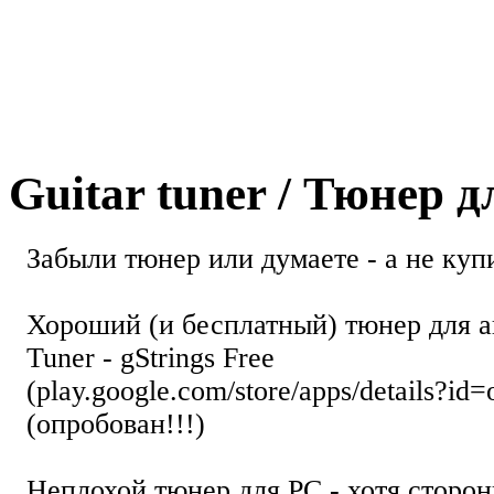
Guitar tuner / Тюнер 
Забыли тюнер или думаете - а не купи
Хороший (и бесплатный) тюнер для а
Tuner - gStrings Free
(play.google.com/store/apps/details?id=
(опробован!!!)
Неплохой тюнер для РС - хотя стор