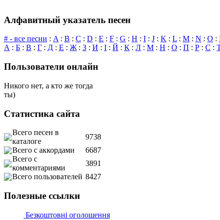
Алфавитный указатель песен
# - все песни
:
A
:
B
:
C
:
D
:
E
:
F
:
G
:
H
:
I
:
J
:
K
:
L
:
M
:
N
:
O
:
А
:
Б
:
В
:
Г
:
Д
:
Е
:
Ж
:
З
:
И
:
І
:
Й
:
К
:
Л
:
М
:
Н
:
О
:
П
:
Р
:
С
:
Пользователи онлайн
Никого нет, а кто же тогда
ты)
Статистика сайта
Всего песен в
9738
каталоге
Всего с аккордами
6687
Всего с
3891
комментариями
Всего пользователей
8427
Полезные ссылки
Безкоштовні оголошення