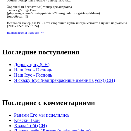
Забыли тюнер или думаете - а не купить ли...
Хороший (и бесплатный) тюнер для андроида -
Tuner - gStrings Free
(play.google.com/store/apps/details?id=org.cohortor.gstrings&hl=en)
(опробован!!!)
Неплохой тюнер для РС - хотя сторонние шумы иногда мешают + нужен нормальный ..
[2015-12-25 05:53:24]
полная версия новости >>
Последние поступления
Дорогу ціну (СН)
Наш Ісус - Господь
Наш Ісус - Господь
Я скажу Ісус (найпрекрасніше ймення з усіх) (СН)
Последние с комментариями
Ранами Его мы исцелились
Краски Твои
Хвала Тобі (СН)
Я спасу тебя / Rescue (russiaworship.ru)