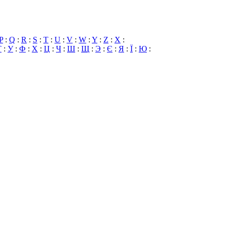
P
:
Q
:
R
:
S
:
T
:
U
:
V
:
W
:
Y
:
Z
:
X
:
Т
:
У
:
Ф
:
Х
:
Ц
:
Ч
:
Ш
:
Щ
:
Э
:
Є
:
Я
:
Ї
:
Ю
: