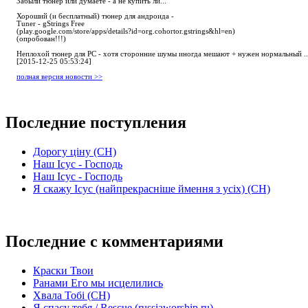
Забыли тюнер или думаете - а не купить ли...
Хороший (и бесплатный) тюнер для андроида -
Tuner - gStrings Free
(play.google.com/store/apps/details?id=org.cohortor.gstrings&hl=en)
(опробован!!!)
Неплохой тюнер для РС - хотя сторонние шумы иногда мешают + нужен нормальный ..
[2015-12-25 05:53:24]
полная версия новости >>
Последние поступления
Дорогу ціну (СН)
Наш Ісус - Господь
Наш Ісус - Господь
Я скажу Ісус (найпрекрасніше ймення з усіх) (СН)
Последние с комментариями
Краски Твои
Ранами Его мы исцелились
Хвала Тобі (СН)
Я спасу тебя / Rescue (russiaworship.ru)