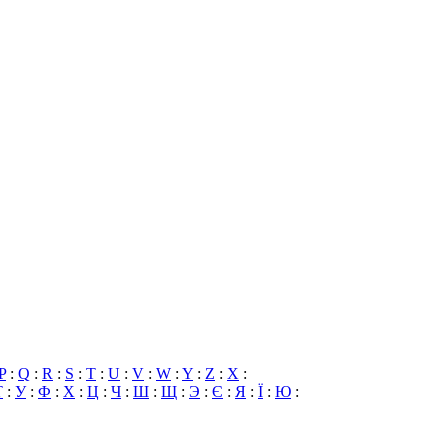
P
:
Q
:
R
:
S
:
T
:
U
:
V
:
W
:
Y
:
Z
:
X
:
Т
:
У
:
Ф
:
Х
:
Ц
:
Ч
:
Ш
:
Щ
:
Э
:
Є
:
Я
:
Ї
:
Ю
: