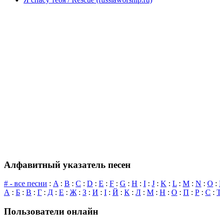
Алфавитный указатель песен
# - все песни
:
A
:
B
:
C
:
D
:
E
:
F
:
G
:
H
:
I
:
J
:
K
:
L
:
M
:
N
:
O
:
А
:
Б
:
В
:
Г
:
Д
:
Е
:
Ж
:
З
:
И
:
І
:
Й
:
К
:
Л
:
М
:
Н
:
О
:
П
:
Р
:
С
:
Пользователи онлайн