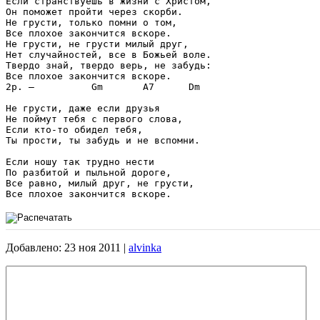
Если странствуешь в жизни с Христом,

Он поможет пройти через скорби. 

Не грусти, только помни о том,

Все плохое закончится вскоре.

Не грусти, не грусти милый друг,

Нет случайностей, все в Божьей воле.

Твердо знай, твердо верь, не забудь:

Все плохое закончится вскоре.

2p. –          Gm       A7      Dm 

Не грусти, даже если друзья

Не поймут тебя с первого слова,

Если кто-то обидел тебя,

Ты прости, ты забудь и не вспомни.

Если ношу так трудно нести 

По разбитой и пыльной дороге, 

Все равно, милый друг, не грусти,

Добавлено: 23 ноя 2011 |
alvinka