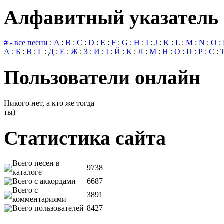
Алфавитный указатель 
# - все песни
:
A
:
B
:
C
:
D
:
E
:
F
:
G
:
H
:
I
:
J
:
K
:
L
:
M
:
N
:
O
:
А
:
Б
:
В
:
Г
:
Д
:
Е
:
Ж
:
З
:
И
:
І
:
Й
:
К
:
Л
:
М
:
Н
:
О
:
П
:
Р
:
С
:
Пользователи онлайн
Никого нет, а кто же тогда
ты)
Статистика сайта
Всего песен в
9738
каталоге
Всего с аккордами
6687
Всего с
3891
комментариями
Всего пользователей
8427