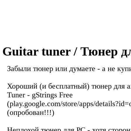
Guitar tuner / Тюнер 
Забыли тюнер или думаете - а не купи
Хороший (и бесплатный) тюнер для а
Tuner - gStrings Free
(play.google.com/store/apps/details?id=
(опробован!!!)
Неплохой тюнер для РС - хотя стор