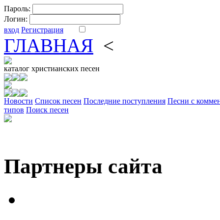
Пароль:
Логин:
вход
Регистрация
ГЛАВНАЯ
<
ФОРУМ
DV
каталог
христианских песен
Новости
Cписок песен
Последние поступления
Песни с комме
типов
Поиск песен
Партнеры сайта