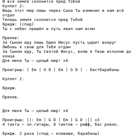
И вся земля склонится пред Тобой 

Куплет 2: 

Ведь этот мир лишь через Сына Ты изменил и нам всё 

отдал 

Теперь земля склонится пред Тобой 

Бридж: (спад) 

Ты с небес пришёл и путь явил нам всем 

Припев: 

За Сыном иду лишь Один Иисус пусть царит вокруг 

Любовь я свою для Тебя отдам 

За Сыном иду, Ты Святой Иисус, волю я Твою исполню до 

конца 

Для меня Ты – целый мир! х4 

Проигрыш: | Em | G D | Em | G D | - бас+барабаны 

Куплет 2. 

Бридж. 

Припев. 

Для меня Ты – целый мир! х4 

Проигрыш: ||: Em | G D | Em | G D :|| х3 

4 такта – эл.гитары, 8 тактов – рифф, бас ровно. 

Бридж. 2 раза (спад – клавиши, барабаны) 
