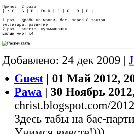
Припев. 2 раза 

||: C | G | D | Em D | C | G | D | D | 

1 раз – дробь на малом, бас, через 8 тактов – 

эл.гитара, развитие 

2 раз – вместе, кульминация 

целый мир! х4
Добавлено: 24 дек 2009 |
Guest
| 01 Май 2012, 2
Pawa
| 30 Ноябрь 2012,
christ.blogspot.com/2012
Здесь табы на бас-парти
Учимся вместе!)))