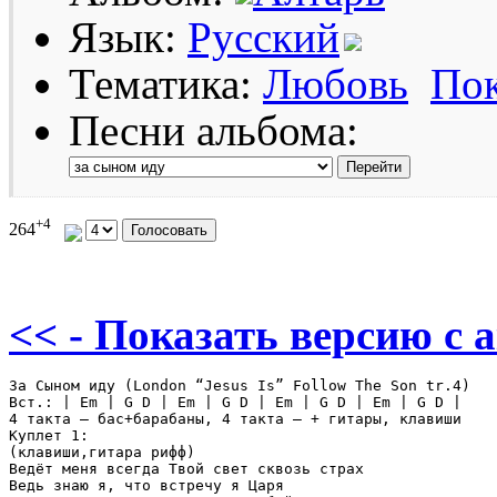
Язык:
Русский
Тематика:
Любовь
Пок
Песни альбома:
+4
264
<< - Показать версию c 
За Сыном иду (London “Jesus Is” Follow The Son tr.4) 

Вст.: | Em | G D | Em | G D | Em | G D | Em | G D | 

4 такта – бас+барабаны, 4 такта – + гитары, клавиши 

Куплет 1: 

(клавиши,гитара рифф) 

Ведёт меня всегда Твой свет сквозь страх 

Ведь знаю я, что встречу я Царя 
