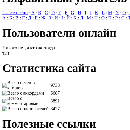
# - все песни
:
A
:
B
:
C
:
D
:
E
:
F
:
G
:
H
:
I
:
J
:
K
:
L
:
M
:
N
:
O
:
А
:
Б
:
В
:
Г
:
Д
:
Е
:
Ж
:
З
:
И
:
І
:
Й
:
К
:
Л
:
М
:
Н
:
О
:
П
:
Р
:
С
:
Пользователи онлайн
Никого нет, а кто же тогда
ты)
Статистика сайта
Всего песен в
9738
каталоге
Всего с аккордами
6687
Всего с
3891
комментариями
Всего пользователей
8427
Полезные ссылки