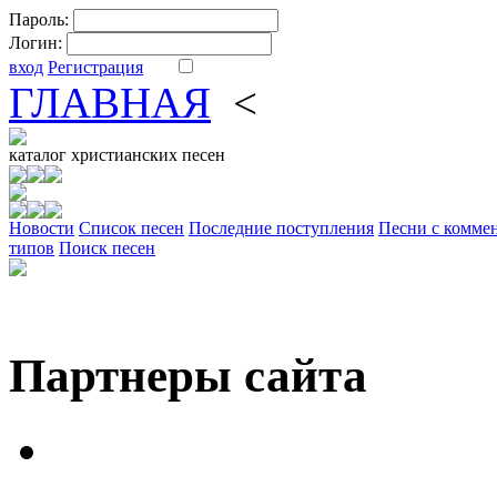
Пароль:
Логин:
вход
Регистрация
ГЛАВНАЯ
<
ФОРУМ
DV
каталог
христианских песен
Новости
Cписок песен
Последние поступления
Песни с комме
типов
Поиск песен
Партнеры сайта