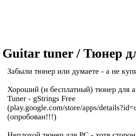
Guitar tuner / Тюнер 
Забыли тюнер или думаете - а не купи
Хороший (и бесплатный) тюнер для а
Tuner - gStrings Free
(play.google.com/store/apps/details?id=
(опробован!!!)
Неплохой тюнер для РС - хотя стор