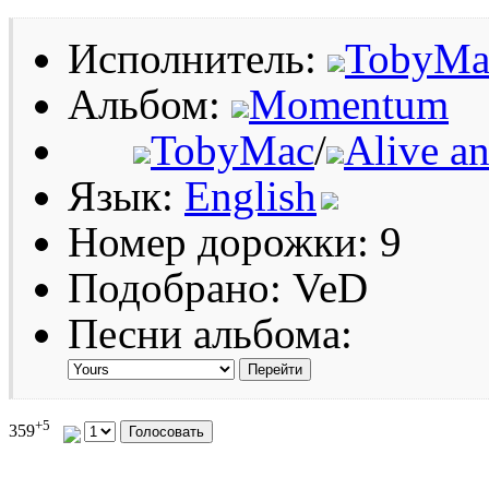
Исполнитель:
TobyMa
Альбом:
Momentum
TobyMac
/
Alive a
Язык:
English
Номер дорожки: 9
Подобрано: VeD
Песни альбома:
+5
359