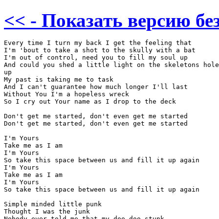
<< - Показать версию без
Every time I turn my back I get the feeling that

I'm 'bout to take a shot to the skully with a bat

I'm out of control, need you to fill my soul up

And could you shed a little light on the skeletons hole
up

My past is taking me to task

And I can't guarantee how much longer I'll last

Without You I'm a hopeless wreck

So I cry out Your name as I drop to the deck 

Don't get me started, don't even get me started

Don't get me started, don't even get me started 

I'm Yours

Take me as I am

I'm Yours

So take this space between us and fill it up again

I'm Yours

Take me as I am

I'm Yours

So take this space between us and fill it up again 

Simple minded little punk

Thought I was the junk

Nobody ever told me that my doo-doo stunk
