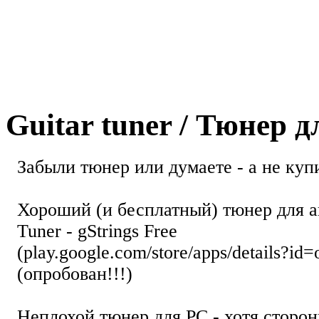
Guitar tuner / Тюнер 
Забыли тюнер или думаете - а не купи
Хороший (и бесплатный) тюнер для а
Tuner - gStrings Free
(play.google.com/store/apps/details?id=
(опробован!!!)
Неплохой тюнер для РС - хотя стор