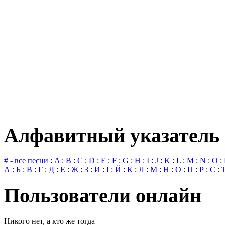
Алфавитный указатель 
# - все песни
:
A
:
B
:
C
:
D
:
E
:
F
:
G
:
H
:
I
:
J
:
K
:
L
:
M
:
N
:
O
:
А
:
Б
:
В
:
Г
:
Д
:
Е
:
Ж
:
З
:
И
:
І
:
Й
:
К
:
Л
:
М
:
Н
:
О
:
П
:
Р
:
С
:
Пользователи онлайн
Никого нет, а кто же тогда