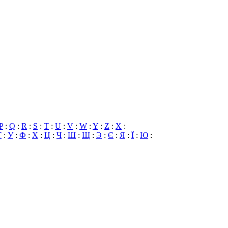
P
:
Q
:
R
:
S
:
T
:
U
:
V
:
W
:
Y
:
Z
:
X
:
Т
:
У
:
Ф
:
Х
:
Ц
:
Ч
:
Ш
:
Щ
:
Э
:
Є
:
Я
:
Ї
:
Ю
: