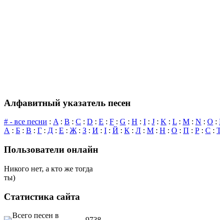
Алфавитный указатель песен
# - все песни
:
A
:
B
:
C
:
D
:
E
:
F
:
G
:
H
:
I
:
J
:
K
:
L
:
M
:
N
:
O
:
А
:
Б
:
В
:
Г
:
Д
:
Е
:
Ж
:
З
:
И
:
І
:
Й
:
К
:
Л
:
М
:
Н
:
О
:
П
:
Р
:
С
:
Пользователи онлайн
Никого нет, а кто же тогда
ты)
Статистика сайта
Всего песен в
9738