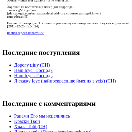
Забыли тюнер или думаете - а не купить ли...
Хороший (и бесплатный) тюнер для андроида -
Tuner - gStrings Free
(play.google.com/store/apps/details?id=org.cohortor.gstrings&hl=en)
(опробован!!!)
Неплохой тюнер для РС - хотя сторонние шумы иногда мешают + нужен нормальный ..
[2015-12-25 05:53:24]
полная версия новости >>
Последние поступления
Дорогу ціну (СН)
Наш Ісус - Господь
Наш Ісус - Господь
Я скажу Ісус (найпрекрасніше ймення з усіх) (СН)
Последние с комментариями
Ранами Его мы исцелились
Краски Твои
Хвала Тобі (СН)
Я спасу тебя / Rescue (russiaworship.ru)