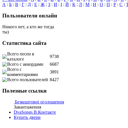
А
:
Б
:
В
:
Г
:
Д
:
Е
:
Ж
:
З
:
И
:
І
:
Й
:
К
:
Л
:
М
:
Н
:
О
:
П
:
Р
:
С
:
Пользователи онлайн
Никого нет, а кто же тогда
ты)
Статистика сайта
Всего песен в
9738
каталоге
Всего с аккордами
6687
Всего с
3891
комментариями
Всего пользователей
8427
Полезные ссылки
Безкоштовні оголошення
Завантаження
DvaSongs В.Контакте
Купить двери