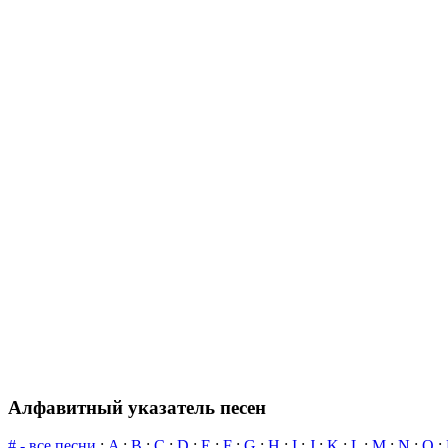
Алфавитный указатель песен
# - все песни
:
A
:
B
:
C
:
D
:
E
:
F
:
G
:
H
:
I
:
J
:
K
:
L
:
M
:
N
:
O
: