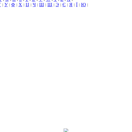
Т
:
У
:
Ф
:
Х
:
Ц
:
Ч
:
Ш
:
Щ
:
Э
:
Є
:
Я
:
Ї
:
Ю
: