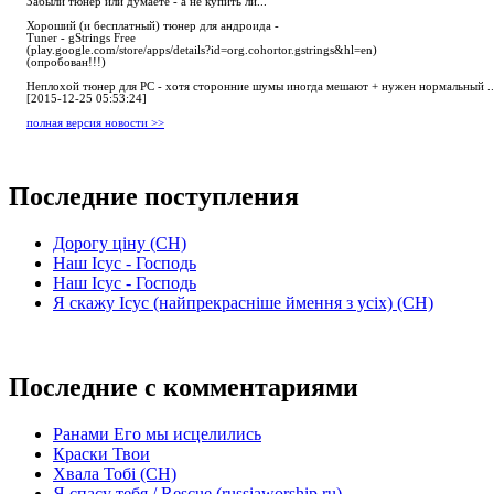
Забыли тюнер или думаете - а не купить ли...
Хороший (и бесплатный) тюнер для андроида -
Tuner - gStrings Free
(play.google.com/store/apps/details?id=org.cohortor.gstrings&hl=en)
(опробован!!!)
Неплохой тюнер для РС - хотя сторонние шумы иногда мешают + нужен нормальный ..
[2015-12-25 05:53:24]
полная версия новости >>
Последние поступления
Дорогу ціну (СН)
Наш Ісус - Господь
Наш Ісус - Господь
Я скажу Ісус (найпрекрасніше ймення з усіх) (СН)
Последние с комментариями
Ранами Его мы исцелились
Краски Твои
Хвала Тобі (СН)
Я спасу тебя / Rescue (russiaworship.ru)