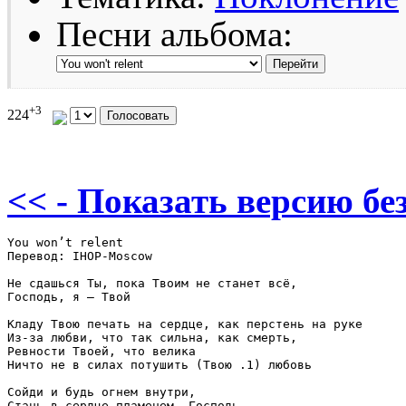
Песни альбома:
+3
224
<< - Показать версию без
You won’t relent

Перевод: IHOP-Moscow

Не сдашься Ты, пока Твоим не станет всё,

Господь, я – Твой

Кладу Твою печать на сердце, как перстень на руке

Из-за любви, что так сильна, как смерть,

Ревности Твоей, что велика

Ничто не в силах потушить (Твою .1) любовь

Сойди и будь огнем внутри,

Стань в сердце пламенем, Господь
