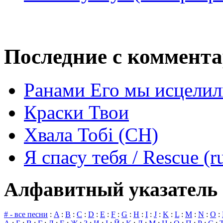
Последние с коммент
Ранами Его мы исцелил
Краски Твои
Хвала Тобі (СН)
Я спасу тебя / Rescue (r
Алфавитный указатель 
# - все песни
:
A
:
B
:
C
:
D
:
E
:
F
:
G
:
H
:
I
:
J
:
K
:
L
:
M
:
N
:
O
: