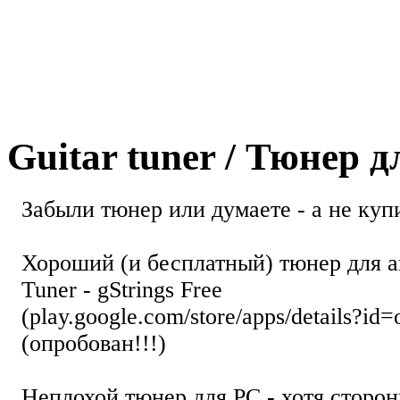
Guitar tuner / Тюнер 
Забыли тюнер или думаете - а не купи
Хороший (и бесплатный) тюнер для а
Tuner - gStrings Free
(play.google.com/store/apps/details?id=
(опробован!!!)
Неплохой тюнер для РС - хотя стор