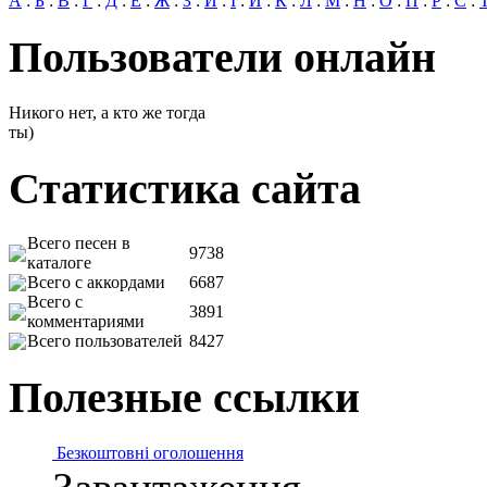
А
:
Б
:
В
:
Г
:
Д
:
Е
:
Ж
:
З
:
И
:
І
:
Й
:
К
:
Л
:
М
:
Н
:
О
:
П
:
Р
:
С
:
Пользователи онлайн
Никого нет, а кто же тогда
ты)
Статистика сайта
Всего песен в
9738
каталоге
Всего с аккордами
6687
Всего с
3891
комментариями
Всего пользователей
8427
Полезные ссылки
Безкоштовні оголошення